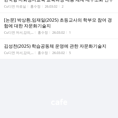
게시판명
작성자
작성시간
조회수
Cu디연 자료실
홍수정
26.03.02
2
[논문] 박상환,임재일(2025) 초등교사의 학부모 참여 경
험에 대한 자문화기술지
게시판명
작성자
작성시간
조회수
Cu디연 저서,강의,...
홍수정
26.03.02
1
김성천(2025) 학습공동체 운영에 관한 자문화기술지
게시판명
작성자
작성시간
조회수
Cu디연 저서,강의,...
홍수정
26.03.02
5