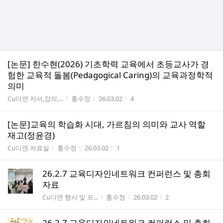
[논문] 한수현(2026) 기초학력 교육에서 초등교사가 경
험한 교육적 돌봄(Pedagogical Caring)의 교육과정학적
의미
게시판명
작성자
작성시간
조회수
Cu디연 저서,강의,...
홍수정
26.03.02
4
[논문]교육의 학습화 시대, 가르침의 의미와 교사 역할
재고(정윤경)
게시판명
작성자
작성시간
조회수
Cu디연 자료실
홍수정
26.03.02
1
26.2.7 교육디자인네트워크 컨퍼런스 및 총회
자료
게시판명
작성자
작성시간
조회수
Cu디연 행사 및 프...
홍수정
26.03.02
2
26.2.7 교육디자인네트워크 컨퍼런스 및 총회