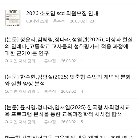
2026 소모임 scd 회원모집 안내
게시판명
작성자
작성시간
조회수
Cu디연 소개
홍수정
26.03.02
23
[논문] 정윤리,김혜림,정나라,성열관(2026)_이상과 현실
의 딜레마_고등학교 교사들의 성취평가제 적응 과정에
대한 근거이론 연구
게시판명
작성자
작성시간
조회수
Cu디연 저서,강의,...
홍수정
26.03.02
1
[논문] 한수현,김영실(2025) 맞춤형 수업의 개념적 분화
와 실천 양상 분석
게시판명
작성자
작성시간
조회수
Cu디연 저서,강의,...
홍수정
26.03.02
4
[논문] 윤지영,정나라,임재일(2025) 한국형 사회정서교
육 프로그램 분석을 통한 교육과정학적 시사점 탐색
게시판명
작성자
작성시간
조회수
Cu디연 저서,강의,...
홍수정
26.03.02
5
한국형 사회정서교육 교육과정 내용 체계 재구조화 연구