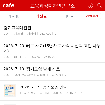
cafe
교육과정디자인연구소
카
개
페
별
개
정
카
게시판
최신글
이미지
가입하기
보
별
페
전
전
보
검
경기교육대전환
카
체
기
색
체
게시판명
작성자
작성시간
조회수
Cu디연 자료실
김혜림
26.07.20
3
페
글
글
리
메
2026. 7. 20. 테드 자료(15년차 교사의 시선과 고민 나누
스
뉴
기)
트
게시판명
작성자
작성시간
조회수
Cu디연 테드(TED)
김혜림
26.07.20
1
2026. 7. 19. 정기모임 발제 자료
게시판명
작성자
작성시간
조회수
Cu디연 정기모임 자료
김혜림
26.07.20
7
2026. 7. 19. 정기모임 안내
게시판명
작성자
작성시간
조회수
Cu디연 정기모임 안내
김혜림
26.07.20
1