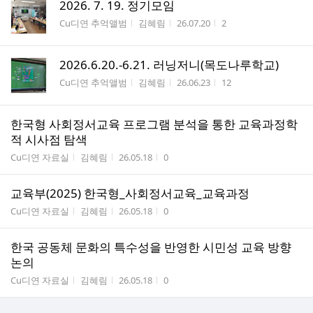
2026. 7. 19. 정기모임
게시판명
작성자
작성시간
조회수
Cu디연 추억앨범
김혜림
26.07.20
2
2026.6.20.-6.21. 러닝저니(목도나루학교)
게시판명
작성자
작성시간
조회수
Cu디연 추억앨범
김혜림
26.06.23
12
한국형 사회정서교육 프로그램 분석을 통한 교육과정학
적 시사점 탐색
게시판명
작성자
작성시간
조회수
Cu디연 자료실
김혜림
26.05.18
0
교육부(2025) 한국형_사회정서교육_교육과정
게시판명
작성자
작성시간
조회수
Cu디연 자료실
김혜림
26.05.18
0
한국 공동체 문화의 특수성을 반영한 시민성 교육 방향
논의
게시판명
작성자
작성시간
조회수
Cu디연 자료실
김혜림
26.05.18
0