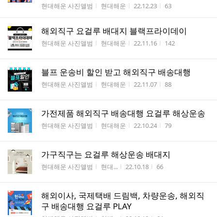
게시판명
작성자
작성시간
조회수
현대해운 사진앨범
현대해운
22.12.23
63
해외직구 요걸루 배대지 블랙프라이데이
게시판명
작성자
작성시간
조회수
현대해운 사진앨범
현대해운
22.11.16
142
블프 운송비 할인 받고 해외직구 배송대행
게시판명
작성자
작성시간
조회수
현대해운 사진앨범
현대해운
22.11.07
88
가전제품 해외직구 배송대행 요걸루 해상운송
게시판명
작성자
작성시간
조회수
현대해운 사진앨범
현대해운
22.10.24
79
가구직구는 요걸루 해상운송 배대지
게시판명
작성자
작성시간
조회수
현대해운 사진앨범
현대...
22.10.18
66
해외이사, 국제택배 드림백, 차량운송, 해외직
구 배송대행 요걸루 PLAY