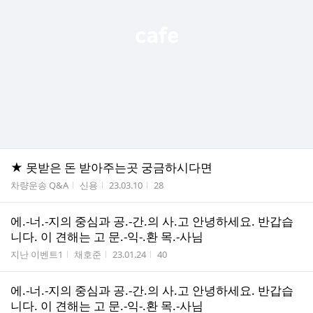
★ 못받은 돈 받아주는곳 궁금하시다면
게시판명
작성자
작성시간
조회수
차량운송 Q&A
신용
23.03.10
28
에.-너.-지의 중심과 공.-간.의 사.고 안녕하세요. 반갑습
니다. 이 견해는 고 문.-익-.환 목.-사님
게시판명
작성자
작성시간
조회수
지난 이벤트1
채호준
23.01.24
40
에.-너.-지의 중심과 공.-간.의 사.고 안녕하세요. 반갑습
니다. 이 견해는 고 문.-익-.환 목.-사님