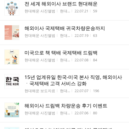
전 세계 해외이사 브랜드 현대해운
게시판명
작성자
작성시간
조회수
현대해운 사진앨범
현대...
22.07.21
59
해외이사 국제택배 귀국차량운송까지
게시판명
작성자
작성시간
조회수
현대해운 사진앨범
현대...
22.07.19
63
미국으로 책 택배 국제택배 드림백
게시판명
작성자
작성시간
조회수
현대해운 사진앨범
현대...
22.07.08
84
15년 업계유일 한국-미국 본사 직영, 해외이사
ㆍ국제택배 고객 서비스 강화
게시판명
작성자
작성시간
조회수
현대해운 보도자료
현대...
22.07.07
196
해외이사 드림백 차량운송 후기 이벤트
게시판명
작성자
작성시간
조회수
현대해운 사진앨범
현대...
22.07.06
80