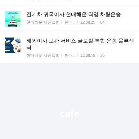
전기차 귀국이사 현대해운 직영 차량운송
게시판명
작성자
작성시간
조회수
현대해운 사진앨범
현대...
22.08.25
84
해외이사 보관 서비스 글로벌 복합 운송 물류센
터
게시판명
작성자
작성시간
조회수
현대해운 사진앨범
현대...
22.08.18
26