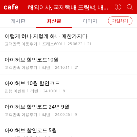
cafe
해외이사, 국제택배 드림백, 배송대행 현대해운의 GLOBAL TA
카
개
페
별
개
정
카
게시판
최신글
이미지
가입하기
보
별
페
전
전
보
검
이렇게 하나 저렇게 하나 매한가지다
카
체
기
색
체
게시판명
작성자
작성시간
조회수
고객만족 이용후기
프레스6001
25.06.22
21
페
글
글
리
메
아이허브 할인코드10월
스
뉴
게시판명
작성자
작성시간
조회수
트
고객만족 이용후기
리벤
24.10.11
21
아이허브 10월 할인코드
게시판명
작성자
작성시간
조회수
진행 이벤트
리벤
24.10.01
8
아이허브 할인코드 24년 9월
게시판명
작성자
작성시간
조회수
고객만족 이용후기
리벤
24.09.26
9
아이허브 할인코드 5월