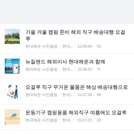
가을 겨울 캠핑 준비 해외 직구 배송대행 요걸
루
게시판명
작성자
작성시간
조회수
현대해운 사진앨범
현대...
22.08.04
50
뉴질랜드 해외이사 현대해운과 함께
게시판명
작성자
작성시간
조회수
현대해운 사진앨범
현대...
22.08.03
71
요걸루 직구 무거운 물품은 해상 배송대행으로
게시판명
작성자
작성시간
조회수
현대해운 사진앨범
현대...
22.07.26
58
운동기구 캠핑용품 해외직구 여름에도 요걸루
게시판명
작성자
작성시간
조회수
현대해운 사진앨범
현대...
22.07.25
33