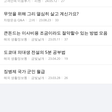
게시판명
작성자
작성시간
조회수
고객만족 이용후기
리벤
24.05.12
27
무엇을 위해 그리 열심히 살고 계신가요?
게시판명
작성자
작성시간
조회수
차량운송 Q&A
고려
23.08.23
33
큰돈드는 이사비용 조금이라도 절약할수 있는 방법 모음
게시판명
작성자
작성시간
조회수
해외 생활정보통
금빛날개
23.05.11
37
도쿄대 의대생 전설의 5분 공부법
게시판명
작성자
작성시간
조회수
해외 생활정보통
금빛날개
23.04.20
19
징병제 국가 군인 월급
게시판명
작성자
작성시간
조회수
해외 생활정보통
금빛날개
23.03.28
26