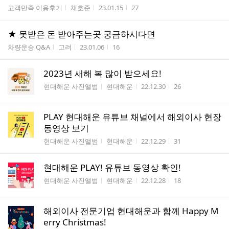
게시판명
작성자
작성시간
조회수
고객만족 이용후기
채호준
23.01.15
27
★ 못받은 돈 받아주는곳 궁금하시다면
게시판명
작성자
작성시간
조회수
차량운송 Q&A
고려
23.01.06
16
2023년 새해 복 많이 받으세요!
게시판명
작성자
작성시간
조회수
현대해운 사진앨범
현대해운
22.12.30
26
PLAY 현대해운 유튜브 채널에서 해외이사 현장
동영상 보기
게시판명
작성자
작성시간
조회수
현대해운 사진앨범
현대해운
22.12.29
31
현대해운 PLAY! 유튜브 동영상 확인!
게시판명
작성자
작성시간
조회수
현대해운 사진앨범
현대해운
22.12.28
18
해외이사 전문기업 현대해운과 함께 Happy M
erry Christmas!