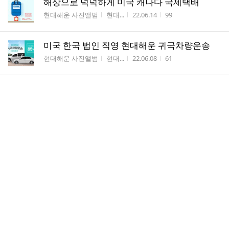
해상으로 넉넉하게 미국 캐나다 국제택배
게시판명
작성자
작성시간
조회수
현대해운 사진앨범
현대...
22.06.14
99
미국 한국 법인 직영 현대해운 귀국차량운송
게시판명
작성자
작성시간
조회수
현대해운 사진앨범
현대...
22.06.08
61
프랑스 파리 해외이사는 현대해운이 전문가!
게시판명
작성자
작성시간
조회수
현대해운 사진앨범
현대...
22.06.02
247
현대해운 후기 쓰고 기프티콘 받으세요!
게시판명
작성자
작성시간
조회수
현대해운 사진앨범
현대...
22.05.12
42
무겁고 두꺼운 겨울 옷 국제택배 미국 캐나다
해상 드림백
게시판명
작성자
작성시간
조회수
현대해운 사진앨범
현대...
22.05.02
124
프랑스 해외이사 전문가 견적 업체