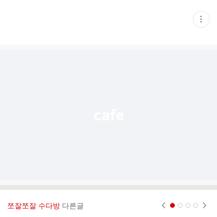
현
재
게
시
글
추
가
기
능
열
기
쪼잘쪼잘 수다방
다른글
현재페이지 1
2
3
4