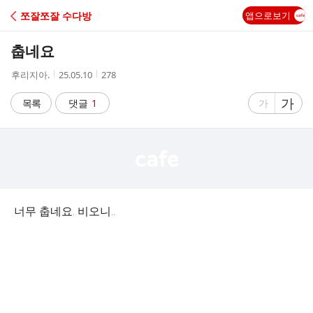
C
쪼잘쪼잘 수다방
앱으로보기
A
춥네요
F
작
작
조
후리지아.
25.05.10
278
성
성
회
E
자
시
수
글
가
글
목록
댓글
1
가
간
자
자
크
크
기
기
크
작
게
게
너무 춥네요. 비오니..