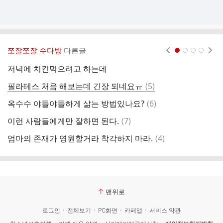
쪼잘쪼잘 수다방
다른글
현재페이지 1
2
3
4
저녁에 치킨먹으려고 하는데
댓
필라테스 처음 해보는데 긴장 되네요ㅠ
(
5
)
글
댓
옥수수 야들야들하게 삶는 방법있나요?
(
6
)
어
글
댓
이런 사람들에게만 잘하면 된다.
(
7
)
다
글
댓
엄마의 존재가 영원할거라 착각하지 마라.
(
4
)
^
글
맨위로
로그인
전체보기
PC화면
카페앱
서비스 약관