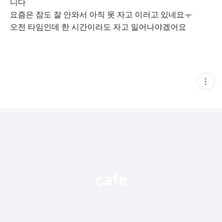
니다
요즘은 잠도 잘 안와서 아직 못 자고 이러고 있네요ㅜ
오전 타임인데 한 시간이라도 자고 일어나야겠어요
현
재
게
시
글
추
가
기
능
열
기