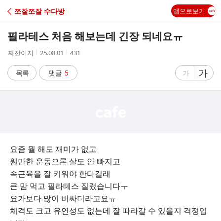
C
쪼잘쪼잘 수다방
앱으로보기
A
필라테스 처음 해보는데 긴장 되네요ㅠ
F
작
작
조
짜잔이지
25.08.01
431
성
성
회
E
자
시
수
글
가
글
목록
댓글
5
가
간
자
자
크
크
기
기
크
작
게
게
요즘 뭘 해도 재미가 없고
웬만한 운동으론 살도 안 빠지고
속근육을 잘 키워야 한다길래
큰 맘 먹고 필라테스 질렀습니다ㅜ
요가보다 많이 비싸더라고요ㅠ
체격도 크고 유연성도 없는데 잘 따라갈 수 있을지 걱정입