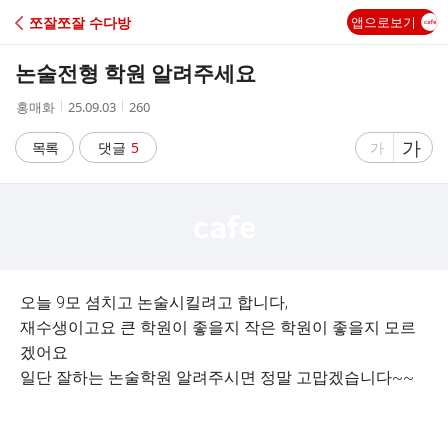
C
쪼잘쪼잘 수다방
앱으로보기
A
논술전형 학원 알려주세요
F
작
작
조
홍매화
25.09.03
260
성
성
회
E
자
시
수
글
가
글
목록
댓글
5
가
간
자
자
크
크
기
기
크
작
게
게
오늘 9모 셤치고 논술시킬려고 합니다,
재수생이고요 큰 학원이 좋을지 작은 학원이 좋을지 모르
겠어요
일단 잘하는 논술학원 알려주시면 정말 고맙겠습니다~~