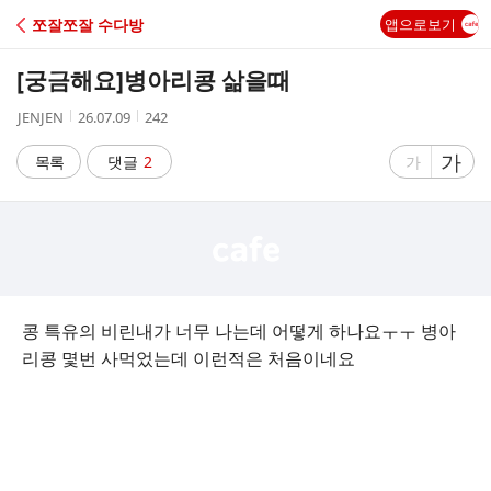
C
쪼잘쪼잘 수다방
앱으로보기
A
[궁금해요]
병아리콩 삶을때
F
작
작
조
JENJEN
26.07.09
242
성
성
회
E
자
시
수
글
가
글
목록
댓글
2
가
간
자
자
크
크
기
기
크
작
게
게
콩 특유의 비린내가 너무 나는데 어떻게 하나요ㅜㅜ 병아
리콩 몇번 사먹었는데 이런적은 처음이네요