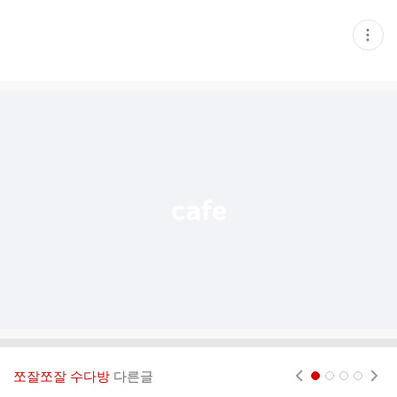
현
재
게
시
글
추
가
기
능
열
기
쪼잘쪼잘 수다방
다른글
현재페이지 1
2
3
4