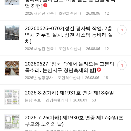
수
업 진행]
게시판명
작성자
작성시간
조회수
2026 새성전 건축
조민희수산나
26.08.06
12
댓
20260626~0702[성전 경사벽 작업, 2층
1
글
벽체 거푸집 설치, 성전 시스템 동바리 설
수
치]
게시판명
작성자
작성시간
조회수
2026 새성전 건축
조민희수산나
26.08.06
12
댓
20260627 [침묵 속에서 들려오는 그분의
1
글
목소리, 논산지구 청년축제의 밤]
수
게시판명
작성자
작성시간
조회수
2026년 성당행사
조민희수산나
26.08.06
18
2026-8-2(가해) 제1931호 연중 제18주일
게시판명
작성자
작성시간
조회수
본당 주보
김경숙헬레나
26.08.01
53
2026-7-26(가해) 제1930호 연중 제17주일(조
부모와 노인의 날)