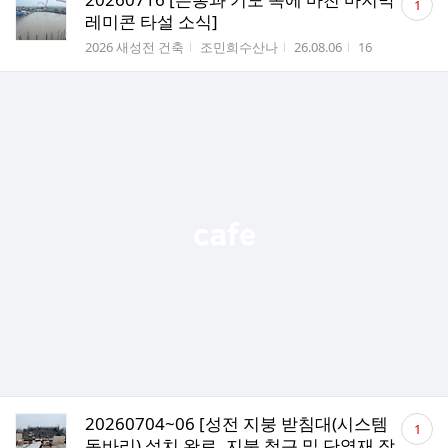
1
글
레미콘 타설 소식]
수
게시판명
작성자
작성시간
조회수
2026 새성전 건축
조민희수산나
26.08.06
16
댓
20260704~06 [성전 지붕 받침대(시스템
1
글
동바리) 설치 완료, 지붕 철근 및 단열재 작