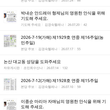
게시판명
작성자
작성시간
조회수
본당 주보
김경숙헬레나
26.07.24
66
박내순 안드레아 형제님의 영원한 안식을 위해
기도해 주세요.
게시판명
작성자
작성시간
조회수
기도해 주세요
김경숙헬레나
26.07.20
42
2026-7-19(가해) 제1929호 연중 제16주일(농
민주일)
게시판명
작성자
작성시간
조회수
본당 주보
김경숙헬레나
26.07.17
55
논산 대교동 성당을 도와주세요
게시판명
작성자
작성시간
조회수
자유게시판
조민희수산나
26.07.14
132
2026-7-12(가해) 제1928호 연중 제15주일
게시판명
작성자
작성시간
조회수
본당 주보
김경숙헬레나
26.07.10
59
이종순 마리아 자매님의 영원한 안식을 위해 기
도해 주세요.