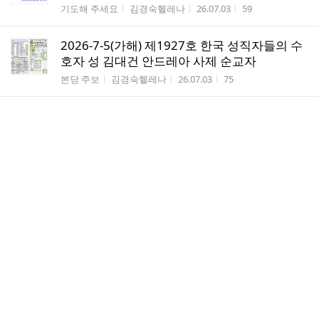
게시판명
작성자
작성시간
조회수
기도해 주세요
김경숙헬레나
26.07.03
59
2026-7-5(가해) 제1927호 한국 성직자들의 수
호자 성 김대건 안드레아 사제 순교자
게시판명
작성자
작성시간
조회수
본당 주보
김경숙헬레나
26.07.03
75
2026-6-29(가해) 제1926호 연중 제13주일(교
황주일)
게시판명
작성자
작성시간
조회수
본당 주보
김경...
26.06.26
61
20260622~23 [성전2층 벽체 레미콘 타설 및
철근 작업]
게시판명
작성자
작성시간
조회수
2026 새성전 건축
조민...
26.06.24
88
260620 어린이 미사 방학식과 축일 축하식
게시판명
작성자
작성시간
조회수
2026년 성당행사
조민...
26.06.24
16
260615~19[2층 성전 벽체 거푸집 설치, 성전