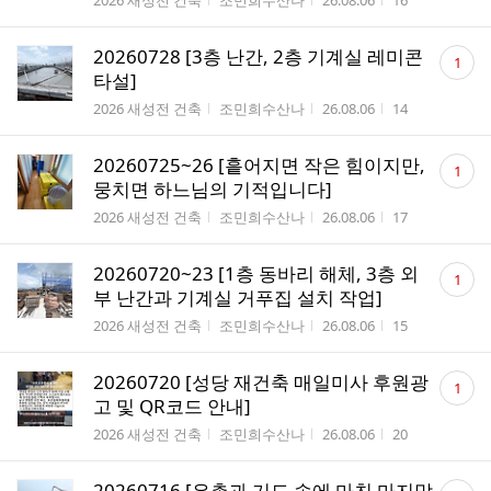
2026 새성전 건축
조민희수산나
26.08.06
16
댓
20260728 [3층 난간, 2층 기계실 레미콘
1
글
타설]
수
게시판명
작성자
작성시간
조회수
2026 새성전 건축
조민희수산나
26.08.06
14
댓
20260725~26 [흩어지면 작은 힘이지만,
1
글
뭉치면 하느님의 기적입니다]
수
게시판명
작성자
작성시간
조회수
2026 새성전 건축
조민희수산나
26.08.06
17
댓
20260720~23 [1층 동바리 해체, 3층 외
1
글
부 난간과 기계실 거푸집 설치 작업]
수
게시판명
작성자
작성시간
조회수
2026 새성전 건축
조민희수산나
26.08.06
15
댓
20260720 [성당 재건축 매일미사 후원광
1
글
고 및 QR코드 안내]
수
게시판명
작성자
작성시간
조회수
2026 새성전 건축
조민희수산나
26.08.06
20
댓
20260716 [은총과 기도 속에 마친 마지막