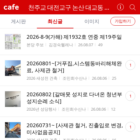
cafe
천주교 대전교구 논산 대교동 성당
카
개
페
별
개
정
카
게시판
최신글
이미지
가입하기
보
별
페
전
전
보
검
2026-8-9(가해) 제1932호 연중 제19주일
카
체
기
색
체
게시판명
작성자
작성시간
조회수
본당 주보
김경숙헬레나
26.08.07
49
페
글
글
리
메
댓
스
20260801~[거푸집,시스템동바리해체완
1
뉴
글
트
료, 사제관 철거]
수
게시판명
작성자
작성시간
조회수
2026 새성전 건축
조민희수산나
26.08.06
25
댓
20260802 [갈매못 성지로 다녀온 청년부
1
글
성지순례 소식]
수
게시판명
작성자
작성시간
조회수
2026년 성당행사
조민희수산나
26.08.06
12
댓
20260731~ [사제관 철거, 진출입로 변경,
1
글
미사없음공지]
수
게시판명
작성자
작성시간
조회수