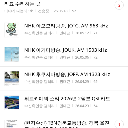
댓
라됴 수리하는 곳
2
글
게시판명
작성자
작성시간
조회수
이야기 나눔터~☆
전응중
26.05.18
52
수
NHK 아오모리방송, JOTG, AM 963 kHz
게시판명
작성자
작성시간
조회수
수신확인증 갤러리
권대근
26.05.12
71
NHK 아키타방송, JOUK, AM 1503 kHz
게시판명
작성자
작성시간
조회수
수신확인증 갤러리
권대근
26.05.06
72
NHK 후쿠시마방송, JOFP, AM 1323 kHz
게시판명
작성자
작성시간
조회수
수신확인증 갤러리
권대근
26.04.29
65
튀르키예의 소리 2026년 2월분 QSL카드
게시판명
작성자
작성시간
조회수
수신확인증 갤러리
권대근
26.04.23
64
댓
(현지수신) TBN경북교통방송, 경북 울진
1
글