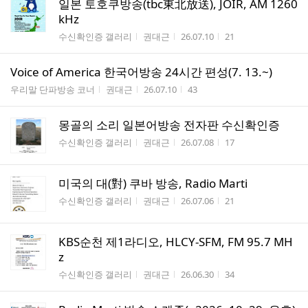
일본 토호쿠방송(tbc東北放送), JOIR, AM 1260
kHz
게시판명
작성자
작성시간
조회수
수신확인증 갤러리
권대근
26.07.10
21
Voice of America 한국어방송 24시간 편성(7. 13.~)
게시판명
작성자
작성시간
조회수
우리말 단파방송 코너
권대근
26.07.10
43
몽골의 소리 일본어방송 전자판 수신확인증
게시판명
작성자
작성시간
조회수
수신확인증 갤러리
권대근
26.07.08
17
미국의 대(對) 쿠바 방송, Radio Marti
게시판명
작성자
작성시간
조회수
수신확인증 갤러리
권대근
26.07.06
21
KBS순천 제1라디오, HLCY-SFM, FM 95.7 MH
z
게시판명
작성자
작성시간
조회수
수신확인증 갤러리
권대근
26.06.30
34