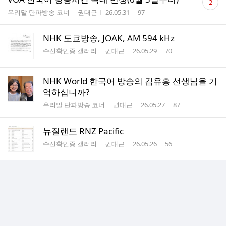
2
글
게시판명
작성자
작성시간
조회수
우리말 단파방송 코너
권대근
26.05.31
97
수
NHK 도쿄방송, JOAK, AM 594 kHz
게시판명
작성자
작성시간
조회수
수신확인증 갤러리
권대근
26.05.29
70
NHK World 한국어 방송의 김유홍 선생님을 기
억하십니까?
게시판명
작성자
작성시간
조회수
우리말 단파방송 코너
권대근
26.05.27
87
뉴질랜드 RNZ Pacific
게시판명
작성자
작성시간
조회수
수신확인증 갤러리
권대근
26.05.26
56