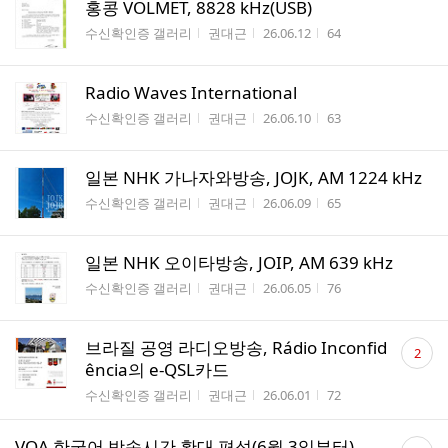
홍콩 VOLMET, 8828 kHz(USB)
게시판명
작성자
작성시간
조회수
수신확인증 갤러리
권대근
26.06.12
64
Radio Waves International
게시판명
작성자
작성시간
조회수
수신확인증 갤러리
권대근
26.06.10
63
일본 NHK 가나자와방송, JOJK, AM 1224 kHz
게시판명
작성자
작성시간
조회수
수신확인증 갤러리
권대근
26.06.09
65
일본 NHK 오이타방송, JOIP, AM 639 kHz
게시판명
작성자
작성시간
조회수
수신확인증 갤러리
권대근
26.06.05
76
댓
브라질 공영 라디오방송, Rádio Inconfid
2
글
ência의 e-QSL카드
수
게시판명
작성자
작성시간
조회수
수신확인증 갤러리
권대근
26.06.01
72
댓
VOA 한국어 방송시간 확대 편성(6월 3일부터)