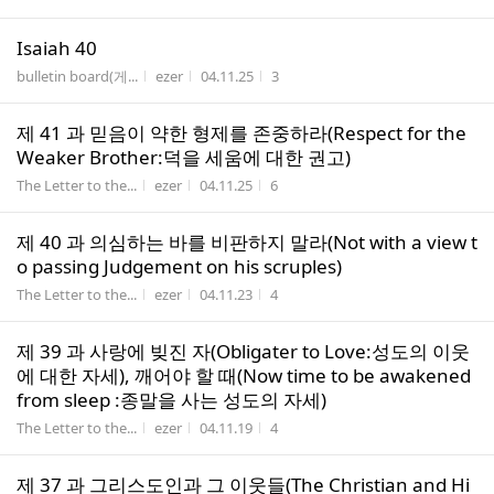
Isaiah 40
게시판명
작성자
작성시간
조회수
bulletin board(게...
ezer
04.11.25
3
제 41 과 믿음이 약한 형제를 존중하라(Respect for the
Weaker Brother:덕을 세움에 대한 권고)
게시판명
작성자
작성시간
조회수
The Letter to the...
ezer
04.11.25
6
제 40 과 의심하는 바를 비판하지 말라(Not with a view t
o passing Judgement on his scruples)
게시판명
작성자
작성시간
조회수
The Letter to the...
ezer
04.11.23
4
제 39 과 사랑에 빚진 자(Obligater to Love:성도의 이웃
에 대한 자세), 깨어야 할 때(Now time to be awakened
from sleep :종말을 사는 성도의 자세)
게시판명
작성자
작성시간
조회수
The Letter to the...
ezer
04.11.19
4
제 37 과 그리스도인과 그 이웃들(The Christian and Hi