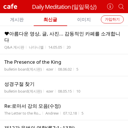
cafe
Daily Meditation (일일묵상)
카
개
페
별
개
정
카
게시판
최신글
이미지
가입하기
보
별
페
전
전
보
검
♥아름다운 영상, 글, 사진... 감동적인 카페를 소개합니
카
체
기
색
체
다
페
글
글
게시판명
작성자
작성시간
조회수
Q&A 게시판
나다니엘
14.05.05
20
리
메
스
뉴
The Presence of the King
트
게시판명
작성자
작성시간
조회수
bulletin board(게시판)
ezer
08.06.02
5
성경구절 찾기
게시판명
작성자
작성시간
조회수
bulletin board(게시판)
ezer
08.05.15
10
Re:로마서 강의 모음(수정)
게시판명
작성자
작성시간
조회수
The Letter to the Ro...
Andrew
07.12.18
5
제12강 율법의 역할(롬7:1~13절)