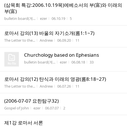
(삼목회 특강:2006.10.19목)에베소서의 부(富)와 미래의
부(富)
게시판명
작성자
작성시간
조회수
bulletin board(게...
ezer
06.10.19
5
로마서 강의(13) 바울의 자기소개(롬1:1~7)
게시판명
작성자
작성시간
조회수
The Letter to the...
Andrew
06.09.20
11
Churchology based on Ephesians
게시판명
작성자
작성시간
조회수
bulletin board(게...
ezer
06.08.18
33
로마서 강의(12) 탄식과 미래의 영광(롬8:18~27)
게시판명
작성자
작성시간
조회수
The Letter to the...
Andrew
06.07.26
11
(2006-07-07 요한탐구32)
게시판명
작성자
작성시간
조회수
Gospel of John
ezer
06.07.07
2
제1강 로마서 서론