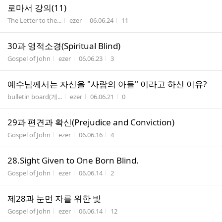
로마서 강의(11)
게시판명
작성자
작성시간
조회수
The Letter to the...
ezer
06.06.24
11
30과 영적소경(Spiritual Blind)
게시판명
작성자
작성시간
조회수
Gospel of John
ezer
06.06.23
3
예수님께서는 자신을 "사람의 아들" 이라고 하신 이유?
게시판명
작성자
작성시간
조회수
bulletin board(게...
ezer
06.06.21
0
29과 편견과 확신(Prejudice and Conviction)
게시판명
작성자
작성시간
조회수
Gospel of John
ezer
06.06.16
4
28.Sight Given to One Born Blind.
게시판명
작성자
작성시간
조회수
Gospel of John
ezer
06.06.14
2
제28과 눈먼 자를 위한 빛
게시판명
작성자
작성시간
조회수
Gospel of John
ezer
06.06.14
12