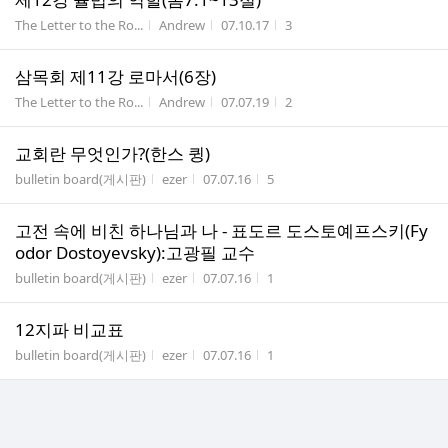
게시판명
작성자
작성시간
조회수
The Letter to the Ro...
Andrew
07.10.17
3
삼목회 제11강 로마서(6장)
게시판명
작성자
작성시간
조회수
The Letter to the Ro...
Andrew
07.07.19
2
교회란 무엇인가?(한스 큉)
게시판명
작성자
작성시간
조회수
bulletin board(게시판)
ezer
07.07.16
5
고전 속에 비친 하나님과 나 - 표도르 도스토예프스키(Fy
odor Dostoyevsky):고광필 교수
게시판명
작성자
작성시간
조회수
bulletin board(게시판)
ezer
07.07.16
1
12지파 비교표
게시판명
작성자
작성시간
조회수
bulletin board(게시판)
ezer
07.07.16
1