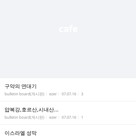
구약의 연대기
게시판명
작성자
작성시간
조회수
bulletin board(게시판)
ezer
07.07.16
3
얍복강,호르산,시내산...
게시판명
작성자
작성시간
조회수
bulletin board(게시판)
ezer
07.07.16
1
이스라엘 성막