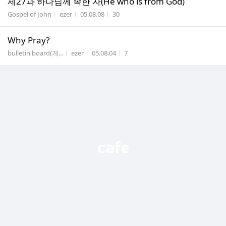
제27과 하나님께 속한 자(He who is from God)
게시판명
작성자
작성시간
조회수
Gospel of John
ezer
05.08.08
30
Why Pray?
게시판명
작성자
작성시간
조회수
bulletin board(게...
ezer
05.08.04
7