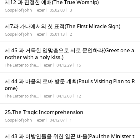
제12 과 진정한 예배(The True Worship)
게시판명
작성자
작성시간
조회수
Gospel of John
ezer
05.02.03
3
제7과 가나에서의 첫 표적(The First Miracle Sign)
게시판명
작성자
작성시간
조회수
Gospel of John
ezer
05.01.13
2
제 45 과 거룩한 입맞춤으로 서로 문안하라(Greet one a
nother with a holy kiss.)
게시판명
작성자
작성시간
조회수
The Letter to the...
ezer
04.12.29
15
제 44 과 바울의 로마 방문 계획(Paul's Visiting Plan to R
ome)
게시판명
작성자
작성시간
조회수
The Letter to the...
ezer
04.12.08
12
25.The Tragic Incomprehension
게시판명
작성자
작성시간
조회수
Gospel of John
ezer
04.12.07
1
제 43 과 이방인들을 위한 일꾼 바울(Paul the Minister t