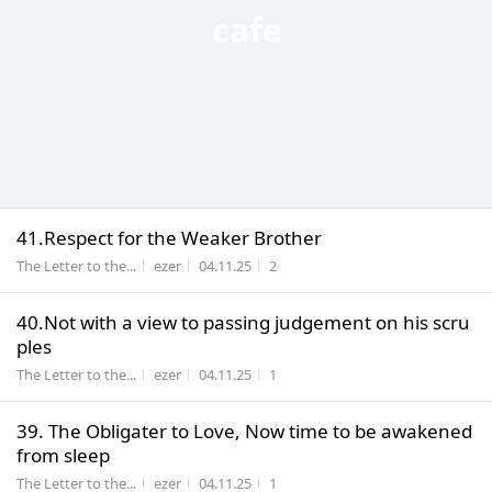
41.Respect for the Weaker Brother
게시판명
작성자
작성시간
조회수
The Letter to the...
ezer
04.11.25
2
40.Not with a view to passing judgement on his scru
ples
게시판명
작성자
작성시간
조회수
The Letter to the...
ezer
04.11.25
1
39. The Obligater to Love, Now time to be awakened
from sleep
게시판명
작성자
작성시간
조회수
The Letter to the...
ezer
04.11.25
1