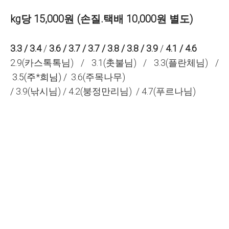
kg당 15,000원 (손질.택배 10,000원 별도)
3.3 / 3.4
/
3.6
/ 3.7 / 3.7 / 3.8 / 3.8 / 3.9
/
4.1 /
4.6
2.9(카스톡톡님)
/ 3.1(촛불님) /
3.3(플란체님) /
3.5(주*희님) /
3.6(주목나무)
/
3.9(낚시님) /
4.2(붕정만리님)
/ 4.7(푸르나님)