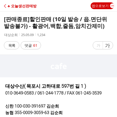
C
♣ 오늘생선판매방
앱으로보기
A
[판매종료]
할인판매 (10일 발송 / 읍.면단위
F
발송불가) - 활광어,백합,줄돔,암치간제미)
작
작
조
대상순희
25.05.09
1,234
E
성
성
회
자
시
수
글
가
글
목록
댓글
61
가
간
자
자
크
크
기
기
크
작
게
게
대상수산( 목포시 고하대로 597번 길 1 )
010-3649-0583 / 061-244-1778 / FAX 061-245-3539
신한 100-030-391697 김순희
농협 355-0009-3059-63 김순희