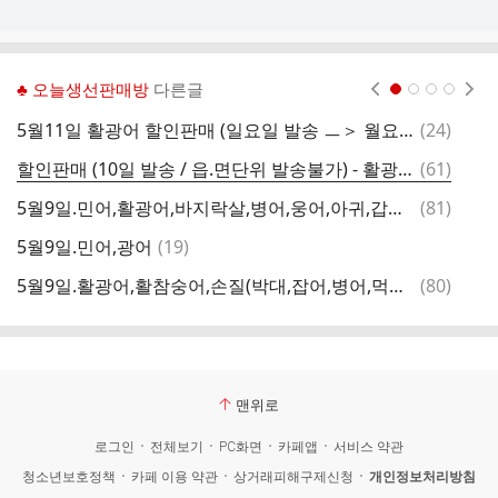
♣ 오늘생선판매방
다른글
현재페이지 1
2
3
4
댓
5월11일 활광어 할인판매 (일요일 발송 ㅡ＞ 월요일 수령)
(
24
)
글
댓
할인판매 (10일 발송 / 읍.면단위 발송불가) - 활광어,백합,줄돔,암치간제미)
(
61
)
글
댓
5월9일.민어,활광어,바지락살,병어,웅어,아귀,갑오징어,열기,암치간제미,백조기,딱돔,참가자미,줄돔,복어,잡어
(
81
)
글
댓
5월9일.민어,광어
(
19
)
5
글
댓
5월9일.활광어,활참숭어,손질(박대,잡어,병어,먹갈치,갑오징어,통치,참돔,참가자미,우럭,반어,장대,황가오리),대청도암치홍어,중하,대하살
(
80
)
글
맨위로
로그인
전체보기
PC화면
카페앱
서비스 약관
청소년보호정책
카페 이용 약관
상거래피해구제신청
개인정보처리방침