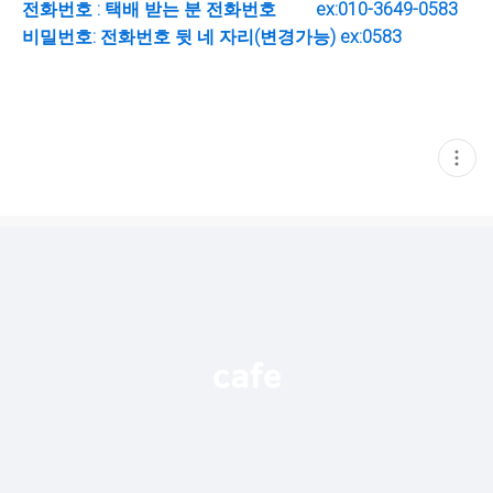
전화번호 : 택배 받는 분 전화번호 ex:010-3649-0583
비밀번호: 전화번호 뒷 네 자리(변경가능) ex:0583
현
재
게
시
글
추
가
기
능
열
기