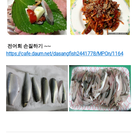
전어회 손질하기 ~~
https://cafe.daum.net/dasangfish2441778/MPQn/1164