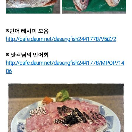
※민어 레시피 모음
http://cafe.daum.net/dasangfish2441778/V5iZ/2
※ 맛객님의 민어회
http://cafe.daum.net/dasangfish2441778/MPQP/14
86