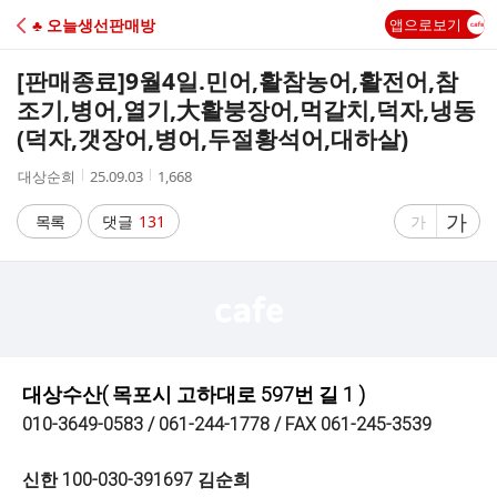
C
♣ 오늘생선판매방
앱으로보기
A
[판매종료]
9월4일.민어,활참농어,활전어,참
F
조기,병어,열기,大활붕장어,먹갈치,덕자,냉동
(덕자,갯장어,병어,두절황석어,대하살)
E
작
작
조
대상순희
25.09.03
1,668
성
성
회
자
시
수
글
가
글
목록
댓글
131
가
간
자
자
크
크
기
기
크
작
게
게
대상수산( 목포시 고하대로 597번 길 1 )
010-3649-0583 / 061-244-1778 / FAX 061-245-3539
신한 100-030-391697 김순희