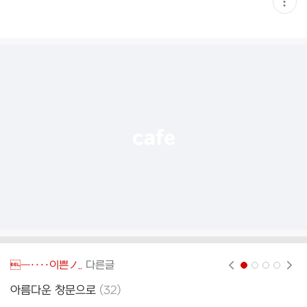
현
재
게
시
글
추
가
기
능
열
기
―····이쁜ノ..
다른글
현재페이지 1
2
3
4
댓
아름다운 창문으로
(
32
)
바
글