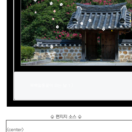
목백일홍꽃이 피는 날 1 )

♧ 편지지 소스 ♧