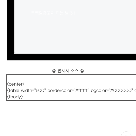
목백일홍꽃이 피는 날 3 )

♧ 편지지 소스 ♧