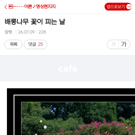
C
―····이쁜ノ영상편지지
앱으로보기
A
배롱나무 꽃이 피는 날
F
작
작
조
맘짱 .
26.07.09
228
성
성
회
E
자
시
수
글
가
글
목록
댓글
25
가
간
자
자
크
크
기
기
크
작
게
게