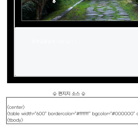
목백일홍꽃이 피는 날 2 )

♧ 편지지 소스 ♧