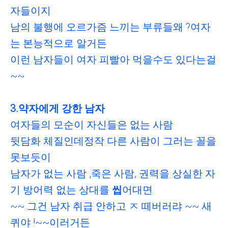
자들이지
남의 불행에 오르가즘 느끼는 부류들
왜 ?
여자
는 본능적으로 알거든
이런 남자들이 여자 피빨아 먹을수도 있다는걸
~~
3.약자에게 강한 남자
여자들의 모순이 자신들은 없는 사람
뒷담화 체질인데
정작 다른 사람이 그러는 꼴을
못보듯이
남자가
없는 사람 ,죽은 사람, 권력을 상실한 자
기 방어력 없는 상대를
씹
어대면
~~ 그건 남자 취급 안하고 ㅈ 떼버러랴 ~~ 새
퀴야 !~~이러거든