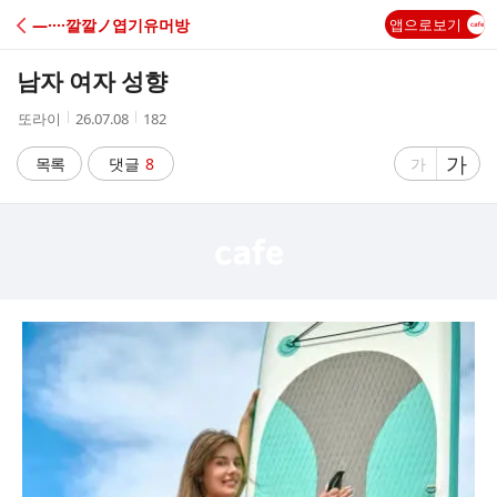
C
―····깔깔ノ엽기유머방
앱으로보기
A
남자 여자 성향
F
작
작
조
또라이
26.07.08
182
성
성
회
E
자
시
수
글
가
글
목록
댓글
8
가
간
자
자
크
크
기
기
크
작
게
게