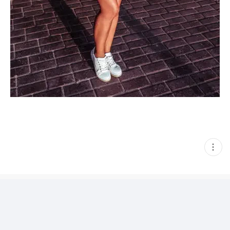
현
재
게
시
글
추
가
기
능
열
기