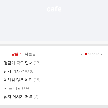
―····깔깔ノ..
다른글
현재페이지 1
2
3
4
댓
영감이 죽으 면서
(
13
)
남
글
댓
남자 여자 성향
(
8
)
글
댓
이해심 많은 애인
(
19
)
그
글
댓
내 돈 이란
(
14
)
남
글
댓
남자 거시기 매력
(
7
)
아
글