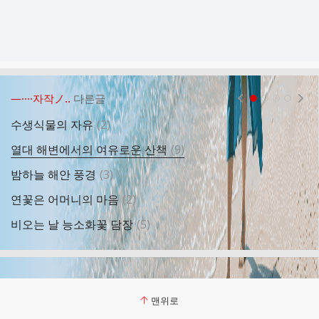
―····자작ノ..
다른글
현재페이지 1
2
3
4
댓
수생식물의 자유
(
2
)
항
글
댓
열대 해변에서의 여유로운 산책
(
9
)
여
글
댓
밤하늘 해안 풍경
(
3
)
그
글
댓
연꽃은 어머니의 마음
(
2
)
짙
글
댓
비오는 날 능소화꽃 담장
(
5
)
계
글
맨위로