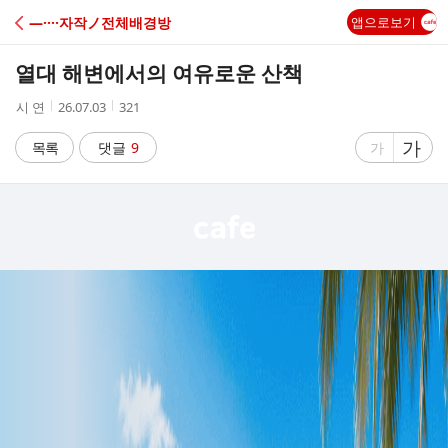
C
―····자작ノ전체배경방
앱으로보기
A
열대 해변에서의 여유로운 산책
F
작
작
조
시 연
26.07.03
321
성
성
회
E
자
시
수
글
가
글
목록
댓글
9
가
간
자
자
크
크
기
기
크
작
게
게