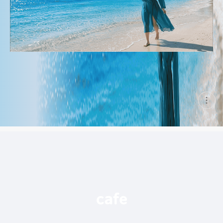
현
재
게
시
글
추
가
기
능
열
기