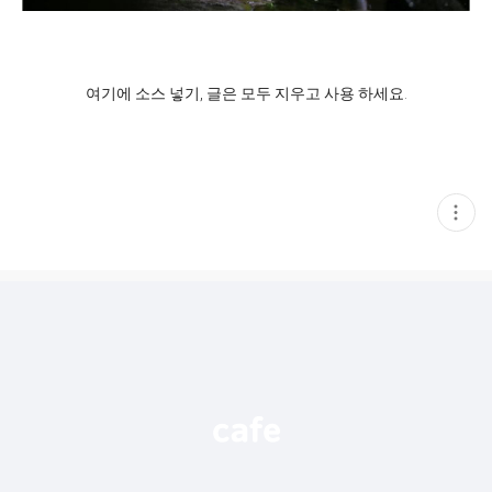
여기에 소스 넣기, 글은 모두 지우고 사용 하세요.
현
재
게
시
글
추
가
기
능
열
기