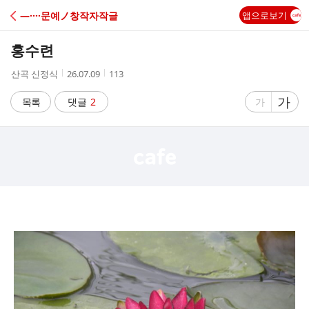
C
―····문예ノ창작자작글
앱으로보기
A
홍수련
F
작
작
조
산곡 신정식
26.07.09
113
성
성
회
E
자
시
수
글
가
글
목록
댓글
2
가
간
자
자
크
크
기
기
크
작
게
게