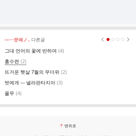
―····문예ノ..
다른글
현재페이지 1
2
3
4
댓
그대 언어의 꽃에 반하여
(
4
)
삶
글
댓
홍수련
(
2
)
짙
글
댓
뜨거운 햇살 7월의 무더위
(
2
)
사
글
댓
벗에게 --- 넬라판타지아
(
3
)
소
글
댓
올무
(
4
)
글
맨위로