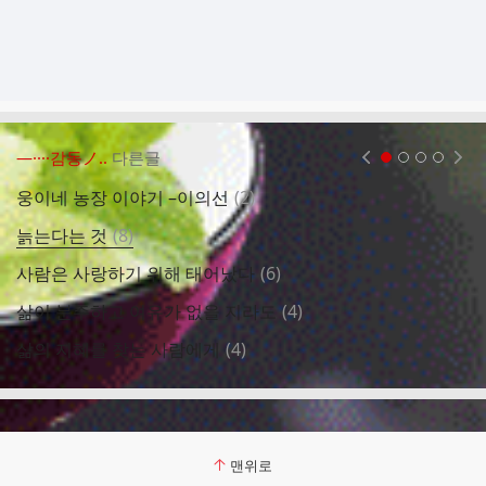
―····감동ノ..
다른글
현재페이지 1
2
3
4
댓
웅이네 농장 이야기 –이의선
(
2
)
여
글
댓
늙는다는 것
(
8
)
긍
글
댓
사람은 사랑하기 위해 태어났다
(
6
)
그
글
댓
삶이 분주하고 여유가 없을 지라도
(
4
)
진
글
댓
삶의 지혜를 찾는 사람에게
(
4
)
아
글
맨위로