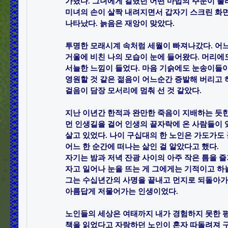
가렸다. 그녀에게 걸렸던 어떤 마법의 주문이 풀리
미녀의 손이 살짝 내려지면서 갑자기 스크린 화면
나타났다. 늙음은 재앙이 맞았다. ​

투명한 모래시계 속처럼 세월이 빠져나갔다. 어느 
거울에 비친 나의 모습이 눈에 들어왔다. 머리에도
서늘한 느낌이 들었다. 마음 기슭에도 눈송이들이 
영원할 것 같은 젊음이 어느순간 증발해 버리고 
걸음이 담장 모서리에 멈춰 선 것 같았다. ​

지난 이년간 한적과 완만한 죽음이 지배하는 듯한 
먼 인생길을 걸어 인생의 끝자락에 온 사람들이 있
살고 있었다. 나이 구십대의 한 노인은 가도가도 끝
어느 한 순간에 떠나는 삶인 걸 알았다고 했다.

자기는 밤과 저녁 잔광 사이의 아주 작은 틈을 즐기
자고 일어나 눈을 뜨는 게 그에게는 기적이고 하늘
그는 수십년간의 사명을 끝내고 먼지로 되돌아가는 
아름답게 저물어가는 인생이었다.​

노인들의 세상은 여태까지 내가 경험하지 못한 평
책을 읽었다고 자랑하던 노인이 혼자 따돌려져 구