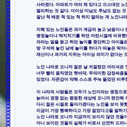
사라졌다.​ 아파트가 여러 채 있다고 으스대던 노
멀리하는 것 같다. 더이상 미남도 추남도 없는 것 
잘난 척 배운 척 있는 척 하지 말라는 게 노인나라의
지혜 있는 노인들은 과거 계급의 높고 낮음이나 돈
병정놀이나 딱지치기를 하던 어린시절에 비유했다.
자라는 말을 듣고 하던 놀이를 중단하고 아이들은 
방 구석에 놓인 낮에 놀이를 하다가 따놓은 딱지
재산이나 과거의 지위는 더이상 의미가 없다는 것이다
노인 나라로 오니까 젊은 날 저질렀던 어리석은 짓
너무 빨리 움직였던 혓바닥, 무의미한 감정싸움들 
있었다. 자존감이 약해 스스로 주눅 들었던 비루한 
이 나라의 사람들은 모두가 노인이라는 명칭으로 
늙어서 경쟁 없는 평등한 세상에 오니까 편안해 지기
다시 젊은 시절로 돌아가겠다는 노인을 보지 못했다
지금이 가장 행복하다고 가장 젊었다고들 말하기도 
노인 나라로 오니까 지금까지 보이지 않던 것들이 
아니 보이던 것들의 실체가 비로서 선연히 드러나는