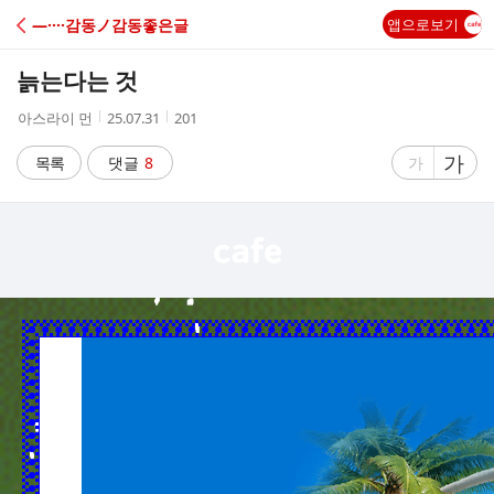
C
―····감동ノ감동좋은글
앱으로보기
A
늙는다는 것
F
작
작
조
아스라이 먼
25.07.31
201
성
성
회
E
자
시
수
글
가
글
목록
댓글
8
가
간
자
자
크
크
기
기
크
작
게
게