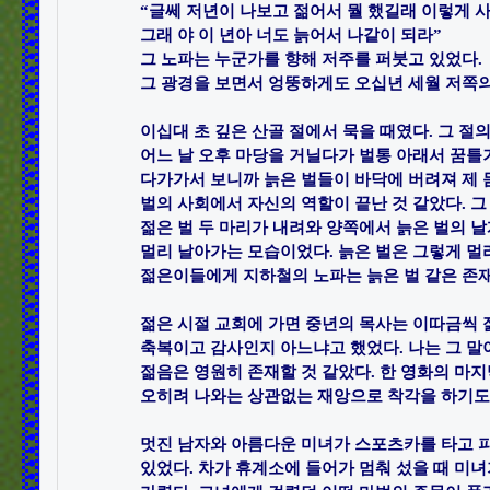
“글쎄 저년이 나보고 젊어서 뭘 했길래 이렇게 사
그래 야 이 년아 너도 늙어서 나같이 되라”​

그 노파는 누군가를 향해 저주를 퍼붓고 있었다. ​

그 광경을 보면서 엉뚱하게도 오십년 세월 저쪽의 
이십대 초 깊은 산골 절에서 묵을 때였다. 그 절의
어느 날 오후 마당을 거닐다가 벌통 아래서 꿈틀거
다가가서 보니까 늙은 벌들이 바닥에 버려져 제 몸
벌의 사회에서 자신의 역할이 끝난 것 같았다. 그 
젊은 벌 두 마리가 내려와 양쪽에서 늙은 벌의 날
멀리 날아가는 모습이었다. 늙은 벌은 그렇게 멀리
젊은이들에게 지하철의 노파는 늙은 벌 같은 존재일
젊은 시절 교회에 가면 중년의 목사는 이따금씩 젊
축복이고 감사인지 아느냐고 했었다. 나는 그 말이
젊음은 영원히 존재할 것 같았다. 한 영화의 마지막
오히려 나와는 상관없는 재앙으로 착각을 하기도 했다
멋진 남자와 아름다운 미녀가 스포츠카를 타고 
있었다. 차가 휴계소에 들어가 멈춰 섰을 때 미녀