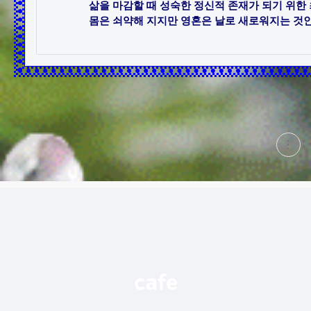
삶을 마감할 때 성숙한 정신적 존재가 되기 위한 
몸은 쇠약해 지지만 영혼은 날로 새로워지는 것인가
현
재
게
시
글
추
가
기
능
열
기