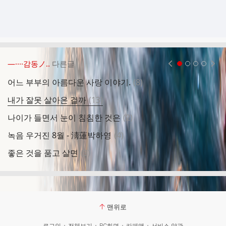
―····감동ノ..
다른글
현재페이지 1
2
3
4
댓
어느 부부의 아름다운 사랑 이야기.
(
8
)
감
글
댓
내가 잘못 살아온 걸까
(
13
)
타
글
댓
나이가 들면서 눈이 침침한 것은
(
2
)
용
글
댓
녹음 우거진 8월 - 淸蓮박하영
(
4
)
비
글
댓
좋은 것을 품고 살면
(
3
)
삶
글
맨위로