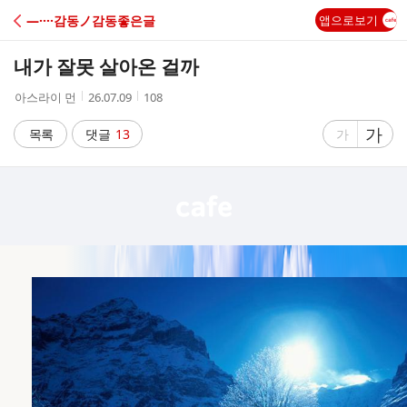
C
―····감동ノ감동좋은글
앱으로보기
A
내가 잘못 살아온 걸까
F
작
작
조
아스라이 먼
26.07.09
108
성
성
회
E
자
시
수
글
가
글
목록
댓글
13
가
간
자
자
크
크
기
기
크
작
게
게