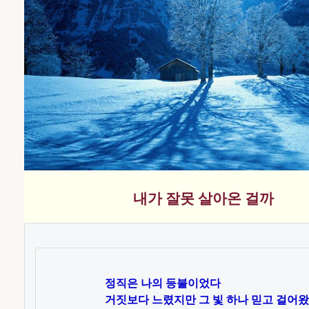
내가 잘못 살아온 걸까
정직은 나의 등불이었다

거짓보다 느렸지만 그 빛 하나 믿고 걸어왔