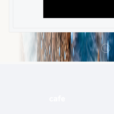
현
재
게
시
글
추
가
기
능
열
기