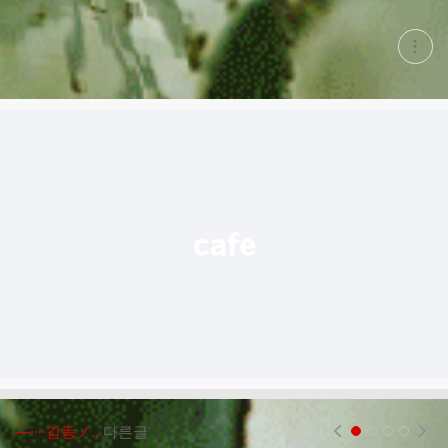
현
재
게
시
글
추
가
기
능
열
기
―····감동ノ..
다른글
현재페이지 1
2
3
4