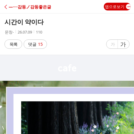
C
―····감동ノ감동좋은글
앱으로보기
A
시간이 약이다
F
작
작
조
문창-
26.07.09
110
성
성
회
E
자
시
수
글
가
글
목록
댓글
15
가
간
자
자
크
크
기
기
크
작
게
게