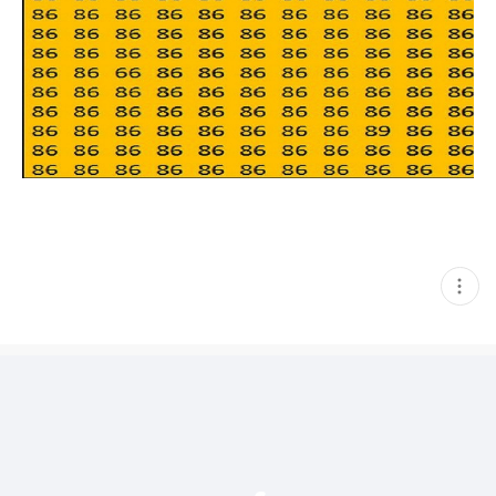
현
재
게
시
글
추
가
기
능
열
기