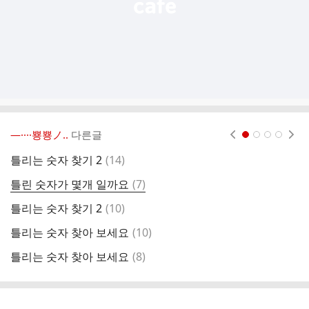
―····뿅뿅ノ..
다른글
현재페이지 1
2
3
4
댓
틀리는 숫자 찾기 2
(
14
)
다
글
댓
틀린 숫자가 몇개 일까요
(
7
)
틀
글
댓
틀리는 숫자 찾기 2
(
10
)
틀
글
댓
틀리는 숫자 찾아 보세요
(
10
)
다
글
댓
틀리는 숫자 찾아 보세요
(
8
)
틀
글