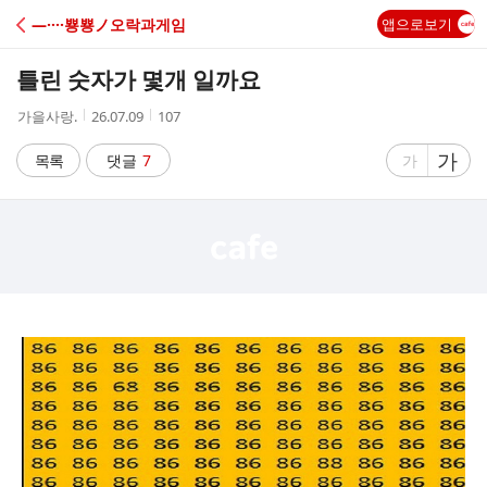
C
―····뿅뿅ノ오락과게임
앱으로보기
A
틀린 숫자가 몇개 일까요
F
작
작
조
가을사랑.
26.07.09
107
성
성
회
E
자
시
수
글
가
글
목록
댓글
7
가
간
자
자
크
크
기
기
크
작
게
게