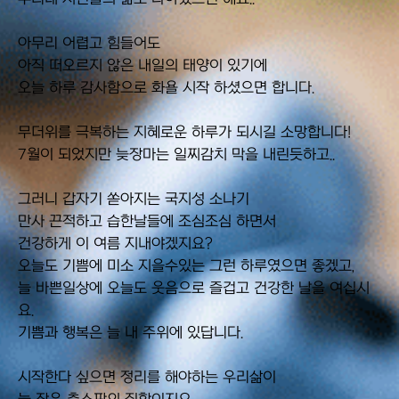
아무리 어렵고 힘들어도
아직 떠오르지 않은 내일의 태양이 있기에
오늘 하루 감사함으로 화욜 시작 하셨으면 합니다.
무더위를 극복하는 지혜로운 하루가 되시길 소망합니다!
7월이 되었지만 늦장마는 일찌감치 막을 내린듯하고..
그러니 갑자기 쏟아지는 국지성 소나기
만사 끈적하고 습한날들에 조심조심 하면서
건강하게 이 여름 지내야겠지요?
오늘도 기쁨에 미소 지을수있는 그런 하루였으면 좋겠고,
늘 바쁜일상에 오늘도 웃음으로 즐겁고 건강한 날을 여십시
요.
기쁨과 행복은 늘 내 주위에 있답니다.
시작한다 싶으면 정리를 해야하는 우리삶이