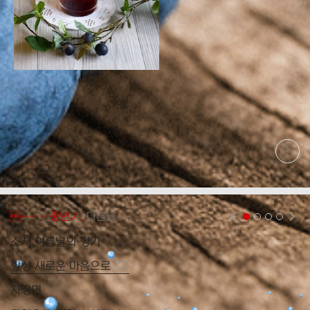
현
재
게
시
글
추
가
―····중년ノ..
다른글
현재페이지 1
2
3
4
기
능
소서 여름날의 향기
여
열
기
댓
항상 새로운 마음으로
(
2
)
이
글
자장면
여