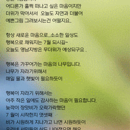
어디론가 훌쩍 떠나고 싶은 마음이지만
더위가 막아서서 오늘도 자연과 더불어
예쁜그림 그려보시는건 어떨지요..
항상 새로운 마음으로...소소한 일상도
행복으로 채워지는 7월 되시길~
오늘도 영남지방은 무더위가 예상되구요 .
행복은 가꾸어가는 마음의 나무입니다.
나무가 자라기위해서
매일 물과 햇빛이 필요하듯이
행복이 자라기 위해서는
아주 작은 일에도 감사하는 마음이 필요합니다.
늦깍이 장맛비가 오락가락했던
7 월이 시작한지 엿셋째
비가 시원하게 지나가고 나면 시원하듯이
우리네 서민들의 삶도 나아졌으면 해요..