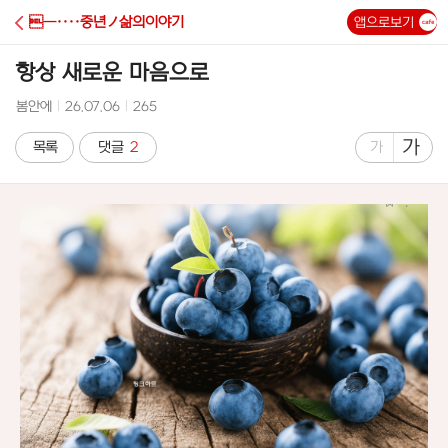
C
―····중년ノ삶의이야기
앱으로보기
A
항상 새로운 마음으로
F
작
작
조
봄안에
26.07.06
265
성
성
회
E
자
시
수
글
가
글
목록
댓글
2
가
간
자
자
크
크
기
기
크
작
게
게