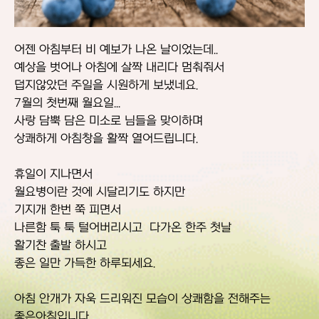
어젠 아침부터 비 예보가 나온 날이었는데..
예상을 벗어나 아침에 살짝 내리다 멈춰줘서
덥지않았던 주일을 시원하게 보냈네요.
7월의 첫번째 월요일...
사랑 담뿍 담은 미소로 님들을 맞이하며
상쾌하게 아침창을 활짝 열어드립니다.
휴일이 지나면서
월요병이란 것에 시달리기도 하지만
기지개 한번 쭉 피면서
나른함 툭 툭 털어버리시고 다가온 한주 첫날
활기찬 출발 하시고
좋은 일만 가득한 하루되세요.
아침 안개가 자욱 드리워진 모습이 상쾌함을 전해주는
좋은아침입니다