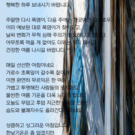
행복한 하루 보내시기 바랍니다.
주말엔 다시 폭염이, 다음 주에는 한곳에만 집중호우...
이미 예보된 대로 폭염이가 찾아오고,
날씨 변화가 무척 심해 주의가 필요하다고 합니다.
아무쪼록 먹을 게 없어도 더위는 먹지 마시고
건강한 여름 나시길 바랍니다.^^
매일 선선한 아침이네요
가로수 초록잎이 갈수록 짙어져
이젠 완연히 무르익은 한 여름
가볍고 투명해진 사람들의 옷차림도
물씬한 여름 기운을 더욱 느끼게 합니다.
오늘도 무덥고 후덥 지근한 날씨로 인해
습도와 불쾌지수도 올라간다고 하네요.
상큼하고 싱그러운 아침입니다
한낮기온은 좀 덥겠지만