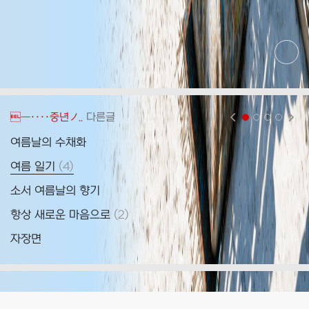
현
재
게
시
글
추
가
―····중년ノ..
다른글
현재페이지 1
2
3
4
기
능
여름날의 수채화
무
열
기
댓
여름 일기
(
4
)
소
글
소서 여름날의 향기
여
댓
항상 새로운 마음으로
(
2
)
이
글
자장면
여