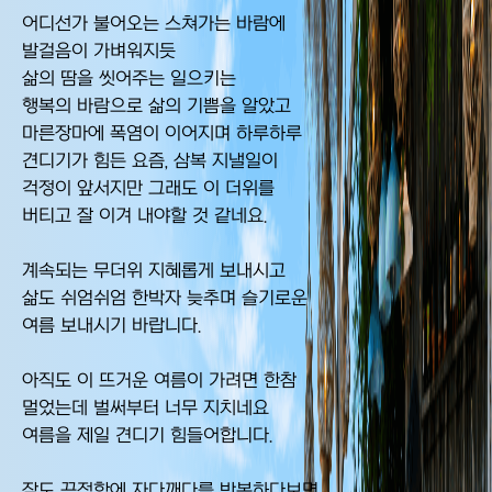
어디선가 불어오는 스쳐가는 바람에
발걸음이 가벼워지듯
삶의 땀을 씻어주는 일으키는
행복의 바람으로 삶의 기쁨을 알았고
마른장마에 폭염이 이어지며 하루하루
견디기가 힘든 요즘, 삼복 지낼일이
걱정이 앞서지만 그래도 이 더위를
버티고 잘 이겨 내야할 것 같네요.
계속되는 무더위 지혜롭게 보내시고
삶도 쉬엄쉬엄 한박자 늦추며 슬기로운
여름 보내시기 바랍니다.
아직도 이 뜨거운 여름이 가려면 한참
멀었는데 벌써부터 너무 지치네요
여름을 제일 견디기 힘들어합니다.
잠도 끈적함에 자다깨다를 반복하다보면