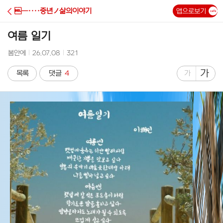
C
―····중년ノ삶의이야기
앱으로보기
A
여름 일기
F
작
작
조
봄안에
26.07.08
321
성
성
회
E
자
시
수
글
가
글
목록
댓글
4
가
간
자
자
크
크
기
기
크
작
게
게