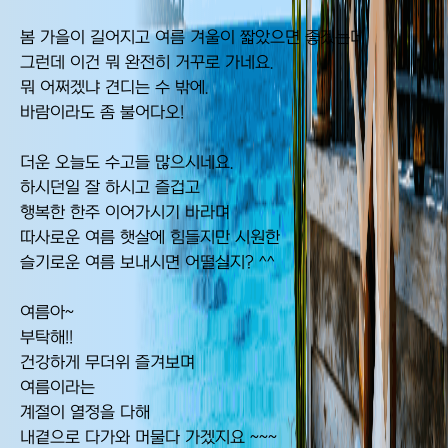
봄 가을이 길어지고 여름 겨울이 짧았으면 좋겠는데
그런데 이건 뭐 완전히 거꾸로 가네요.
뭐 어쩌겠냐 견디는 수 밖에.
바람이라도 좀 불어다오!
더운 오늘도 수고들 많으시네요.
하시던일 잘 하시고 즐겁고
행복한 한주 이어가시기 바라며
따사로운 여름 햇살에 힘들지만 시원한
슬기로운 여름 보내시면 어떨실지? ^^
여름아~
부탁해!!
건강하게 무더위 즐겨보며
여름이라는
계절이 열정을 다해
내곁으로 다가와 머물다 가겠지요 ~~~