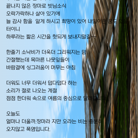
끝나지 않은 장마로 빗님소식
오락가락하나 살아 있기에
늘 감사 함을 알게 하시고 희망이 있어 내일이란 꿈도 있을
터이니
하루라는 짧은 시간을 헛되게 보내지말길~~
한줄기 소낙비가 더욱더 그리워지는 맘
간절했는데 목마른 나뭇잎들이
바람결에 싱그러움이 머무는
아침
더워도 너무 더워서 덥다덥다 하는
소리가 절로 나오는 계절
점점 한더워 속으로 여름의 중심으로 달려갑니다.
오늘도
얼마나 더울까.장마라 지만 오라는 비는 충분히
오지않고 폭염입니다.