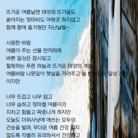
뜨거운 여름날엔 태양의 뜨거움도
쏟아지는 장마비도 아랑곳 하지않고
함께 함에 즐거웠던 지난날들~
시원한 바람
여름이 주는 선물 만끽하며
바쁜 일상은 잠시잊고
힐링하는 푸른 하늘과 뜨거운 태양의 계절
여름바람 나뭇잎이 햇살을 가려주고 늘 반복되는 일상 계절
이지만
너무 뜨겁고 너무 덥고
너무 습하고 장마철 여름이가
지치고 힘들고 짜증나게 하지만
오늘도 더위사냥에 애쓰는 모두의
건승을 빌며, 무더운 여름 건강 잃지
않도록 각별히 유의하셔서 건강하고