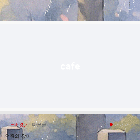
현
재
게
시
글
추
가
기
능
열
기
―····배경ノ..
다른글
현재페이지 1
2
3
4
댓
오월의 장미
(
58
)
오