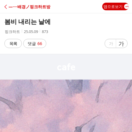
C
―····배경ノ핑크하트방
앱으로보기
A
봄비 내리는 날에
F
작
작
조
핑크하트
25.05.09
873
성
성
회
E
자
시
수
글
가
글
목록
댓글
66
가
간
자
자
크
크
기
기
크
작
게
게