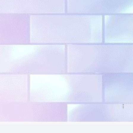
현
재
게
시
글
추
가