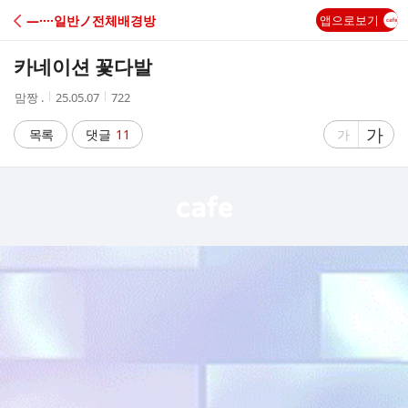
C
―····일반ノ전체배경방
앱으로보기
A
카네이션 꽃다발
F
작
작
조
맘짱 .
25.05.07
722
성
성
회
E
자
시
수
글
가
글
목록
댓글
11
가
간
자
자
크
크
기
기
크
작
게
게