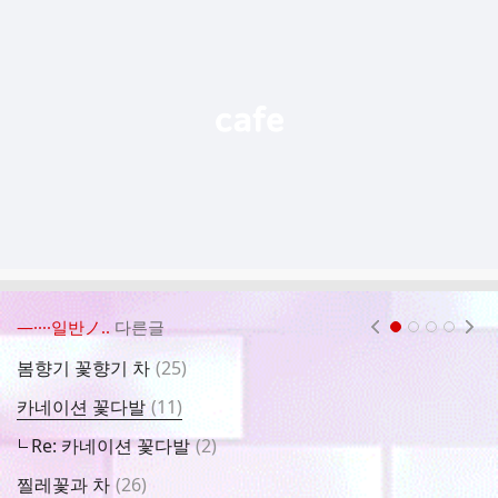
기
능
열
기
―····일반ノ..
다른글
현재페이지 1
2
3
4
댓
봄향기 꽃향기 차
(
25
)
어
글
댓
카네이션 꽃다발
(
11
)
매
글
댓
Re: 카네이션 꽃다발
(
2
)
초
글
댓
찔레꽃과 차
(
26
)