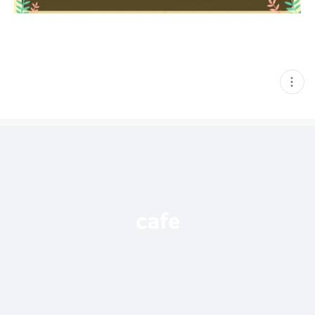
현
재
게
시
글
추
가
기
능
열
기