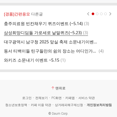
[경품]간편응모
다른글
현재페이지 1
2
3
4
댓
충주의료원 빈칸채우기 퀴즈이벤트 (~5.14)
(
3
)
행
글
댓
삼성희망디딤돌 가로세로 낱말퀴즈(~5.23)
(
3
)
글
대구광역시 남구청 2025 앞실 축제 소문내기이벤트(~5.18)
애
댓
동서 티백이들 틴구들만의 쉼의 장소는 어디인가요? ~5.20
(
4
)
글
댓
와키즈 소문내기 이벤트 ~5.15
(
1
)
글
맨위로
로그인
전체보기
PC화면
카페앱
서비스 약관
청소년보호정책
카페 이용 약관
상거래피해구제신청
개인정보처리방침
©
Daum Corp.