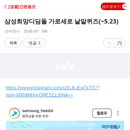
C
[경품]간편응모
앱으로보기
A
삼성희망디딤돌 가로세로 낱말퀴즈(~5.23)
F
작
작
조
난이언니
25.05.10
166
성
성
회
E
자
시
수
글
가
글
목록
댓글
3
가
간
자
자
크
크
기
기
크
작
게
게
https://www.instagram.com/p/DJbJEwTx7tT/?
igsh=MXNlMHgyOWE5ZzJ6NA==