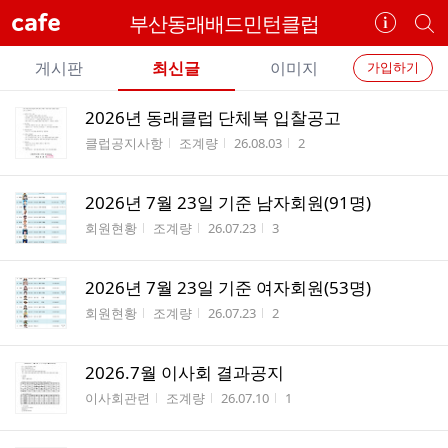
cafe
부산동래배드민턴클럽
카
개
페
별
개
정
카
게시판
최신글
이미지
가입하기
보
별
페
전
전
보
검
2026년 동래클럽 단체복 입찰공고
카
체
기
색
체
게시판명
작성자
작성시간
조회수
클럽공지사항
조계량
26.08.03
2
페
글
글
리
메
스
2026년 7월 23일 기준 남자회원(91명)
뉴
트
게시판명
작성자
작성시간
조회수
회원현황
조계량
26.07.23
3
2026년 7월 23일 기준 여자회원(53명)
게시판명
작성자
작성시간
조회수
회원현황
조계량
26.07.23
2
2026.7월 이사회 결과공지
게시판명
작성자
작성시간
조회수
이사회관련
조계량
26.07.10
1