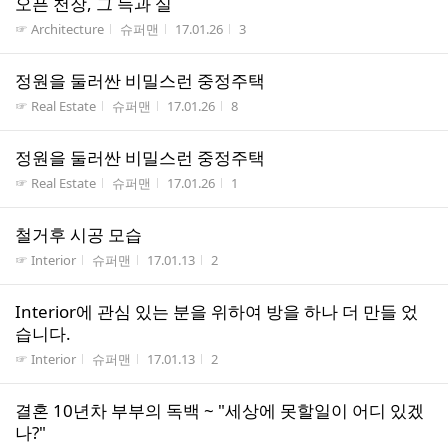
오픈 천장, 그 득과 실
게시판명
작성자
작성시간
조회수
☞ Architecture
슈퍼맨
17.01.26
3
정원을 둘러싼 비밀스런 중정주택
게시판명
작성자
작성시간
조회수
☞ Real Estate
슈퍼맨
17.01.26
8
정원을 둘러싼 비밀스런 중정주택
게시판명
작성자
작성시간
조회수
☞ Real Estate
슈퍼맨
17.01.26
1
철거후 시공 모습
게시판명
작성자
작성시간
조회수
☞ Interior
슈퍼맨
17.01.13
2
Interior에 관심 있는 분을 위하여 방을 하나 더 만들 었
습니다.
게시판명
작성자
작성시간
조회수
☞ Interior
슈퍼맨
17.01.13
2
결혼 10년차 부부의 독백 ~ "세상에 못할일이 어디 있겠
나?"