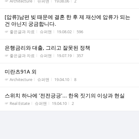
게시판명
작성자
작성시간
조회수
☞ Architecture
슈퍼맨
19.08.06
2
[압류]남편 빚 때문에 결혼 한 후 제 재산에 압류가 되는
건 아닌지 궁금합니다.
게시판명
작성자
작성시간
조회수
☞ 좋은글과 자료
슈퍼맨
19.08.02
596
은행금리와 대출, 그리고 잘못된 정책
게시판명
작성자
작성시간
조회수
☞ 좋은글과 자료
슈퍼맨
19.07.19
357
미란츠91A 외
게시판명
작성자
작성시간
조회수
☞ Architecture
슈퍼맨
19.04.10
8
스위치 하나에 '전전긍긍'... 한옥 짓기의 이상과 현실
게시판명
작성자
작성시간
조회수
☞ Real Estate
슈퍼맨
19.04.10
2