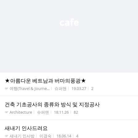
★아름다운 베트남과 버마의풍광★
게시판명
작성자
작성시간
조회수
☞ 여행(Travel & Journe...
슈퍼맨
19.03.27
2
건축 기초공사의 종류와 방식 및 지정공사
게시판명
작성자
작성시간
조회수
☞ Architecture
슈퍼맨
18.11.26
82
새내기 인사드려요
게시판명
작성자
작성시간
조회수
☞ 새내기 인사방
이경숙
18.06.14
4