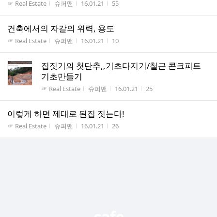
게시판명
작성자
작성시간
조회수
☞ Real Estate
슈퍼맨
16.01.21
55
건축에서의 자갈의 위력, 용도
게시판명
작성자
작성시간
조회수
☞ Real Estate
슈퍼맨
16.01.21
10
집짓기의 첫단추,,기초다지기/철근 콘크피트
기초만들기
게시판명
작성자
작성시간
조회수
☞ Real Estate
슈퍼맨
16.01.21
25
이렇게 하면 제대로 된집 짓는다!
게시판명
작성자
작성시간
조회수
☞ Real Estate
슈퍼맨
16.01.21
26