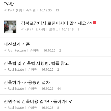
TV-팟
게시판명
작성자
작성시간
조회수
☞ TV-시청방
슈퍼맨
16.12.30
13
강북포장이사 로젠이사에 맡기세요 ^^
게시판명
작성자
작성시간
조회수
☞ 새내기 인사방
로젠...
16.12.13
9
내진설계 기준
게시판명
작성자
작성시간
조회수
☞ Architecture
슈퍼맨
16.10.25
2
건축법 및 건축법 시행령, 법률 참고
게시판명
작성자
작성시간
조회수
☞ Real Estate
슈퍼맨
16.10.25
2
건축허가 - 사용승인 절차
게시판명
작성자
작성시간
조회수
☞ Real Estate
슈퍼맨
16.10.25
44
전원주택 건축비용 얼마나 들어가나?
게시판명
작성자
작성시간
조회수
☞ Real Estate
슈퍼맨
16.10.25
8