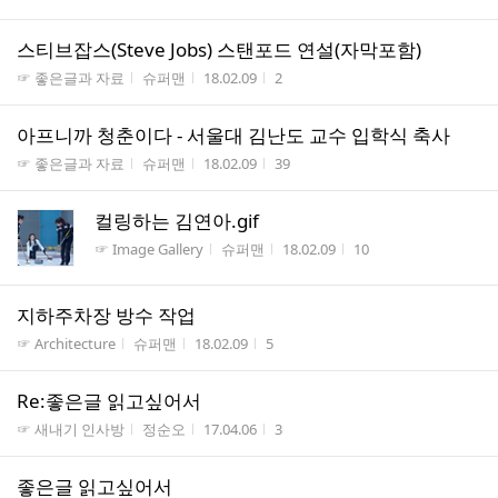
스티브잡스(Steve Jobs) 스탠포드 연설(자막포함)
게시판명
작성자
작성시간
조회수
☞ 좋은글과 자료
슈퍼맨
18.02.09
2
아프니까 청춘이다 - 서울대 김난도 교수 입학식 축사
게시판명
작성자
작성시간
조회수
☞ 좋은글과 자료
슈퍼맨
18.02.09
39
컬링하는 김연아.gif
게시판명
작성자
작성시간
조회수
☞ Image Gallery
슈퍼맨
18.02.09
10
지하주차장 방수 작업
게시판명
작성자
작성시간
조회수
☞ Architecture
슈퍼맨
18.02.09
5
Re:좋은글 읽고싶어서
게시판명
작성자
작성시간
조회수
☞ 새내기 인사방
정순오
17.04.06
3
좋은글 읽고싶어서