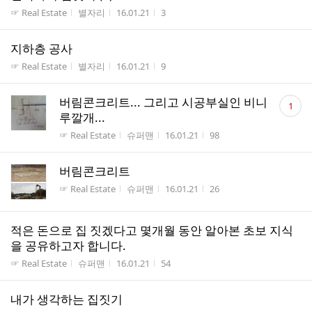
게시판명
작성자
작성시간
조회수
☞ Real Estate
별자리
16.01.21
3
지하층 공사
게시판명
작성자
작성시간
조회수
☞ Real Estate
별자리
16.01.21
9
댓
버림콘크리트... 그리고 시공부실인 비니
1
글
루깔개...
수
게시판명
작성자
작성시간
조회수
☞ Real Estate
슈퍼맨
16.01.21
98
버림콘크리트
게시판명
작성자
작성시간
조회수
☞ Real Estate
슈퍼맨
16.01.21
26
적은 돈으로 집 짓겠다고 몇개월 동안 알아본 초보 지식
을 공유하고자 합니다.
게시판명
작성자
작성시간
조회수
☞ Real Estate
슈퍼맨
16.01.21
54
내가 생각하는 집짓기