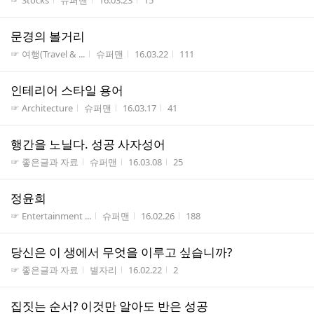
☞ Stocks
슈퍼맨
16.03.23
15
문경의 볼거리
게시판명
작성자
작성시간
조회수
☞ 여행(Travel & ...
슈퍼맨
16.03.22
111
인테리어 스타일 용어
게시판명
작성자
작성시간
조회수
☞ Architecture
슈퍼맨
16.03.17
41
행간을 노닐다. 성공 사자성어
게시판명
작성자
작성시간
조회수
☞ 좋은글과 자료
슈퍼맨
16.03.08
25
정윤희
게시판명
작성자
작성시간
조회수
☞ Entertainment ...
슈퍼맨
16.02.26
188
당신은 이 생에서 무엇을 이루고 싶습니까?
게시판명
작성자
작성시간
조회수
☞ 좋은글과 자료
별자리
16.02.22
2
집짓는 순서? 이것만 알아도 반은 성공