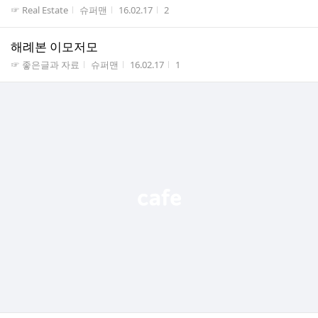
게시판명
작성자
작성시간
조회수
☞ Real Estate
슈퍼맨
16.02.17
2
해례본 이모저모
게시판명
작성자
작성시간
조회수
☞ 좋은글과 자료
슈퍼맨
16.02.17
1