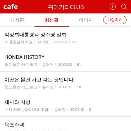
cafe
귀머거리CLUB
카
개
페
별
개
정
카
게시판
최신글
이미지
가입하기
보
별
페
전
전
보
검
박정희대통령과 정주영 일화
카
체
기
색
체
게시판명
작성자
작성시간
조회수
☞ 좋은글과 자료
슈퍼맨
20.09.08
89
페
글
글
리
메
HONDA HISTORY
스
뉴
게시판명
작성자
작성시간
조회수
트
중고 물건 사고 팔고
슈퍼맨
20.09.02
61
이곳은 물건 사고 파는 곳입니다.
게시판명
작성자
작성시간
조회수
중고 물건 사고 팔고
슈퍼맨
20.08.13
10
제사와 지방
게시판명
작성자
작성시간
조회수
☞ 내가아는상식(프리미엄)
슈퍼맨
20.07.10
0
목조주택