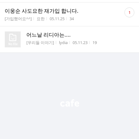
댓
이웅순 사도요한 재가입 합니다.
1
글
게시판명
작성자
작성시간
조회수
[가입했어요^^]
요한
05.11.25
34
수
어느날 리디아는....
게시판명
작성자
작성시간
조회수
[우리들 이야기]
lydia
05.11.23
19