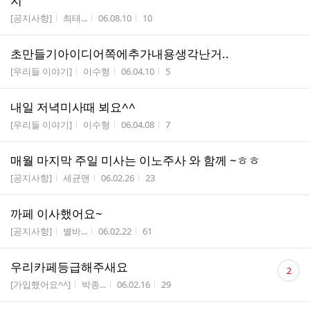
지
게시판명
작성자
작성시간
조회수
[공지사항]
최태...
06.08.10
10
초만들기아이디어쪽에추가내용생각난거..
게시판명
작성자
작성시간
조회수
[우리들 이야기]
이수형
06.04.10
5
내일 저녁미사때 뵈요^^
게시판명
작성자
작성시간
조회수
[우리들 이야기]
이수형
06.04.08
7
매월 마지막 주일 미사는 이노주사 와 함께 ~ㅎㅎ
게시판명
작성자
작성시간
조회수
[공지사항]
세균맨
06.02.26
23
까페 이사했어요~
게시판명
작성자
작성시간
조회수
[공지사항]
별바...
06.02.22
61
댓
우리카페등급해주새요
2
글
게시판명
작성자
작성시간
조회수
[가입했어요^^]
박종...
06.02.16
29
수