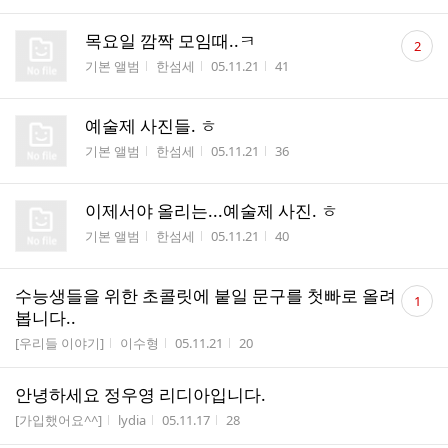
댓
목요일 깜짝 모임때..ㅋ
2
글
게시판명
작성자
작성시간
조회수
기본 앨범
한섬세
05.11.21
41
수
예술제 사진들. ㅎ
게시판명
작성자
작성시간
조회수
기본 앨범
한섬세
05.11.21
36
이제서야 올리는...예술제 사진. ㅎ
게시판명
작성자
작성시간
조회수
기본 앨범
한섬세
05.11.21
40
댓
수능생들을 위한 초콜릿에 붙일 문구를 첫빠로 올려
1
글
봅니다..
수
게시판명
작성자
작성시간
조회수
[우리들 이야기]
이수형
05.11.21
20
안녕하세요 정우영 리디아입니다.
게시판명
작성자
작성시간
조회수
[가입했어요^^]
lydia
05.11.17
28