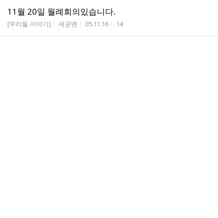
11월 20일 월례회의있습니다.
게시판명
작성자
작성시간
조회수
[우리들 이야기]
세균맨
05.11.16
14
댓
예술제 준비중 ㅎㅎ
2
글
게시판명
작성자
작성시간
조회수
기본 앨범
한섬세
05.11.15
38
수
댓
예술제 준비하면서..^ㅡ^
1
글
게시판명
작성자
작성시간
조회수
기본 앨범
한섬세
05.11.15
31
수
댓
안산 예술제가 끝나고..^ㅡ^
4
글
게시판명
작성자
작성시간
조회수
[우리들 이야기]
한섬세
05.11.15
30
수
댓
이번에 오는 20일 일요일에 운동 어때여?
1
글
게시판명
작성자
작성시간
조회수
[우리들 이야기]
이수형
05.11.15
20
수
안녕하세요 ^^예술제관련해서 중요하게 말씀드릴께 있
어서 ~꼭읽어주세요