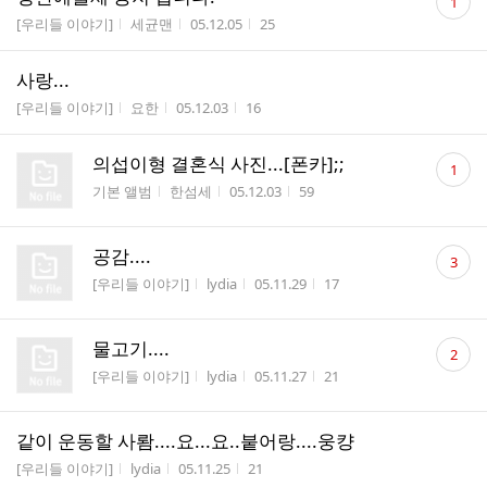
1
글
게시판명
작성자
작성시간
조회수
[우리들 이야기]
세균맨
05.12.05
25
수
사랑...
게시판명
작성자
작성시간
조회수
[우리들 이야기]
요한
05.12.03
16
댓
의섭이형 결혼식 사진...[폰카];;
1
글
게시판명
작성자
작성시간
조회수
기본 앨범
한섬세
05.12.03
59
수
댓
공감....
3
글
게시판명
작성자
작성시간
조회수
[우리들 이야기]
lydia
05.11.29
17
수
댓
물고기....
2
글
게시판명
작성자
작성시간
조회수
[우리들 이야기]
lydia
05.11.27
21
수
같이 운동할 사뢈....요...요..붙어랑....웅컁
게시판명
작성자
작성시간
조회수
[우리들 이야기]
lydia
05.11.25
21