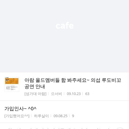
아람 올드멤버들 함 봐주세요~ 의섭 루도비꼬
공연 안내
게시판명
작성자
작성시간
조회수
[성가대 아람]
으서비
09.10.23
63
가입인사~ ^0^
게시판명
작성자
작성시간
조회수
[가입했어요^^]
하루살이
09.08.25
9
댓