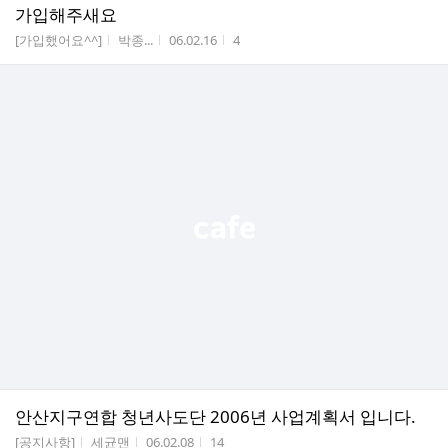
가입해주새요
게시판명
작성자
작성시간
조회수
[가입했어요^^]
박종...
06.02.16
4
안산지구연합 청년사도단 2006년 사업계획서 입니다.
게시판명
작성자
작성시간
조회수
[공지사항]
세균맨
06.02.08
14