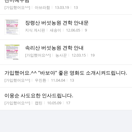
게시판명
작성자
작성시간
조회수
[가입했어요^^]
아브라함
13.03.19
13
장령산 버섯농원 견학 안내문
게시판명
작성자
작성시간
조회수
지식 게시판
새송이
12.06.05
9
속리산 버섯농원 견학 안내
게시판명
작성자
작성시간
조회수
[가입했어요^^]
농사꾼
12.03.15
19
가입했어요.^^ "바보야" 좋은 영화도 소개시켜드립니다.
게시판명
작성자
작성시간
조회수
[가입했어요^^]
우진환
11.04.04
13
이웅순 사도요한 인사드립니다.
게시판명
작성자
작성시간
조회수
[가입했어요^^]
캡틴
10.05.09
17