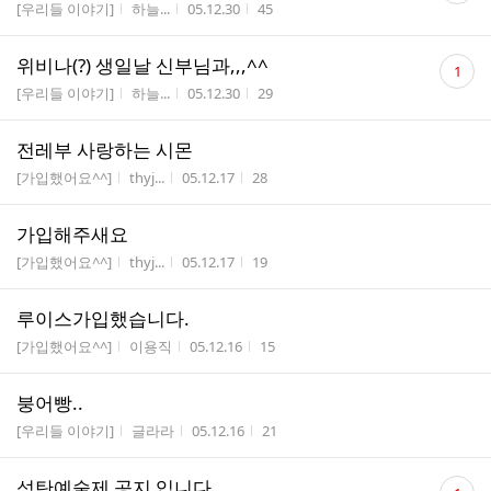
게시판명
작성자
작성시간
조회수
[우리들 이야기]
하늘...
05.12.30
45
수
댓
위비나(?) 생일날 신부님과,,,^^
1
글
게시판명
작성자
작성시간
조회수
[우리들 이야기]
하늘...
05.12.30
29
수
전레부 사랑하는 시몬
게시판명
작성자
작성시간
조회수
[가입했어요^^]
thyj...
05.12.17
28
가입해주새요
게시판명
작성자
작성시간
조회수
[가입했어요^^]
thyj...
05.12.17
19
루이스가입했습니다.
게시판명
작성자
작성시간
조회수
[가입했어요^^]
이용직
05.12.16
15
붕어빵..
게시판명
작성자
작성시간
조회수
[우리들 이야기]
글라라
05.12.16
21
댓
성탄예술제 공지 입니다.