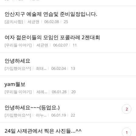
안산지구 예술제 연습및 준비일정입니다.
게시판명
작성자
작성시간
조회수
[공지사항]
세균맨
06.02.08
25
여자 젊은이들의 모임인 포콜라레 2젠대회
게시판명
작성자
작성시간
조회수
[우리들 이야기]
세균맨
06.02.07
11
안녕하세요
게시판명
작성자
작성시간
조회수
[가입했어요^^]
최태...
06.02.04
13
yam월보
게시판명
작성자
작성시간
조회수
[우리들 이야기]
세례...
06.01.28
20
댓
안녕하세요~~~(등업요.)
2
글
게시판명
작성자
작성시간
조회수
[가입했어요^^]
야누...
06.01.19
22
수
댓
24일 사제관에서 찍은 사진들...^^
1
글