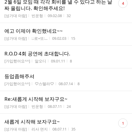
2월 6일 모임 때 각각 회비를 낼 수 있다고 하는 날
4
글
짜 올립니다. 확인해주세요!
수
게시판명
작성자
작성시간
조회수
[성가대 아람]
빈운형
09.02.08
32
에고 이제야 확인했네요~~
게시판명
작성자
작성시간
조회수
[성가대 아람]
:.:로+또:...
09.02.03
15
R.O.D 4회 공연에 초대합니다.
게시판명
작성자
작성시간
조회수
[가입했어요^^]
알오디
09.01.11
8
등업좀해주셔
게시판명
작성자
작성시간
조회수
[가입했어요^^]
♡스텔라♡
08.07.14
8
Re:새롭게 시작해 보자구요~
게시판명
작성자
작성시간
조회수
[성가대 아람]
빈운형
08.07.11
24
댓
새롭게 시작해 보자구요~
1
글
게시판명
작성자
작성시간
조회수
[성가대 아람]
리사 면지
08.07.11
35
수