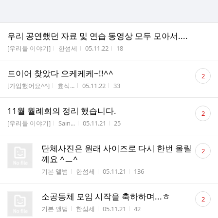
우리 공연했던 자료 및 연습 동영상 모두 모아서....
게시판명
작성자
작성시간
조회수
[우리들 이야기]
한섬세
05.11.22
18
댓
드이어 찾았다 으케케케~!!^^
2
글
게시판명
작성자
작성시간
조회수
[가입했어요^^]
효식...
05.11.22
33
수
댓
11월 월례회의 정리 했습니다.
2
글
게시판명
작성자
작성시간
조회수
[우리들 이야기]
Sain...
05.11.21
25
수
댓
단체사진은 원래 사이즈로 다시 한번 올릴
2
글
께요 ^ㅡ^
수
게시판명
작성자
작성시간
조회수
기본 앨범
한섬세
05.11.21
136
댓
소공동체 모임 시작을 축하하며...ㅎ
2
글
게시판명
작성자
작성시간
조회수
기본 앨범
한섬세
05.11.21
42
수