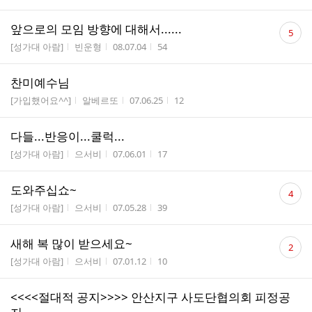
댓
앞으로의 모임 방향에 대해서......
5
글
게시판명
작성자
작성시간
조회수
[성가대 아람]
빈운형
08.07.04
54
수
찬미예수님
게시판명
작성자
작성시간
조회수
[가입했어요^^]
알베르또
07.06.25
12
다들...반응이...쿨럭...
게시판명
작성자
작성시간
조회수
[성가대 아람]
으서비
07.06.01
17
댓
도와주십쇼~
4
글
게시판명
작성자
작성시간
조회수
[성가대 아람]
으서비
07.05.28
39
수
댓
새해 복 많이 받으세요~
2
글
게시판명
작성자
작성시간
조회수
[성가대 아람]
으서비
07.01.12
10
수
<<<<절대적 공지>>>> 안산지구 사도단협의회 피정공