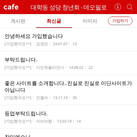
cafe
대학동 성당 청년회 - 데오필로
카
개
페
별
개
정
카
게시판
최신글
이미지
가입하기
보
별
페
전
전
보
검
안녕하세요 가입했습니다
카
체
기
색
체
게시판명
작성자
작성시간
조회수
[가입했어요^^]
김경민
24.01.07
12
페
글
글
리
메
부탁드립니다.
스
뉴
게시판명
작성자
작성시간
조회수
트
[가입했어요^^]
이민채율리안나
14.06.02
22
좋은 사이트를 소개합니다..진실로 진실로 이단사이트가
아닙니다
게시판명
작성자
작성시간
조회수
[가입했어요^^]
안젤라
13.11.19
30
등업부탁드립니다.
게시판명
작성자
작성시간
조회수
[가입했어요^^]
아브라함
13.03.19
14
찬미예수님