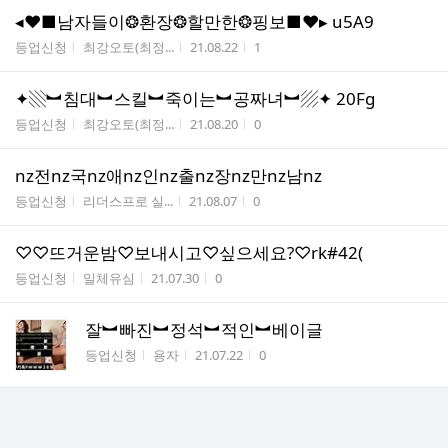
◂❤■남자들이❂환장❂할만한❂핑보■❤▸ u5A9
게시판명
작성자
작성시간
조회수
등업신청
최강오토(최정...
21.08.22
1
✦▧︼침대︼스킬︼죽이는︼공짜녀︼▨✦ 20Fg
게시판명
작성자
작성시간
조회수
등업신청
최강오토(최정...
21.08.20
0
nz전nz국nz애nz인nz출nz장nz만nz남nz
게시판명
작성자
작성시간
조회수
등업신청
리더스프로 실...
21.08.07
0
♡♡뜨거운밤♡보내시고♡싶으세요?♡rk#42(
게시판명
작성자
작성시간
조회수
등업신청
일체유심
21.07.30
0
잘︼빠진︼정석︼적인︼베이글
게시판명
작성자
작성시간
조회수
등업신청
용자
21.07.22
0