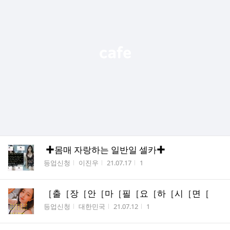
✚몸매 자랑하는 일반일 셀카✚
게시판명
작성자
작성시간
조회수
등업신청
이진우
21.07.17
1
［출［장［안［마［필［요［하［시［면［
게시판명
작성자
작성시간
조회수
등업신청
대한민국
21.07.12
1