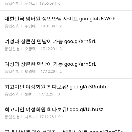
게시판명
작성자
작성시간
조회수
등업신청
둔산...
18.06.03
0
대­한­민­국 넘­버­원 성­인­만­남 사­이­트 goo.gl/4UsWGF
게시판명
작성자
작성시간
조회수
등업신청
주영애
18.01.04
2
여­성­과 상­큰­한 만­남­이 가­능 goo.gl/erh5rL
게시판명
작성자
작성시간
조회수
등업신청
오광택
17.12.29
3
여­성­과 상­큰­한 만­남­이 가­능 goo.gl/erh5rL
게시판명
작성자
작성시간
조회수
등업신청
오광택
17.12.29
2
최­고­미­인 여­성­회­원 최­다­보­유! goo.gl/n3Rmhh
게시판명
작성자
작성시간
조회수
등업신청
guit...
17.12.25
0
최­고­미­인 여­성­회­원 최­다­보­유! goo.gl/ULhusz
게시판명
작성자
작성시간
조회수
등업신청
나우...
17.12.25
0
국­내 넘­버­원 라­이­브­카­지­노 베­팅사­이­트 goo.gl/3hsGEc