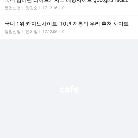
게시판명
작성자
작성시간
조회수
등업신청
장경순
17.12.16
0
국내 1위 카지노사이트, 10년 전통의 우리 추천 사이트
게시판명
작성자
작성시간
조회수
등업신청
윤여정
17.12.06
0