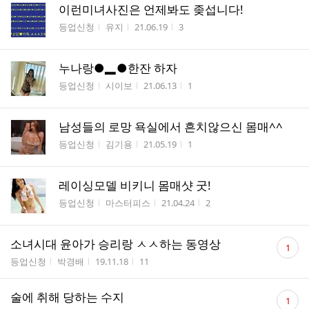
이런미녀사진은 언제봐도 좆섭니다!
게시판명
작성자
작성시간
조회수
등업신청
유지
21.06.19
3
누나랑●▂●한잔 하자
게시판명
작성자
작성시간
조회수
등업신청
시이보
21.06.13
1
남성들의 로망 욕실에서 흔치않으신 몸매^^
게시판명
작성자
작성시간
조회수
등업신청
김기용
21.05.19
1
레이싱모델 비키니 몸매샷 굿!
게시판명
작성자
작성시간
조회수
등업신청
마스터피스
21.04.24
2
댓
소녀시대 윤아가 승리랑 ㅅㅅ하는 동영상
1
글
게시판명
작성자
작성시간
조회수
등업신청
박경배
19.11.18
11
수
댓
술에 취해 당하는 수지
1
글