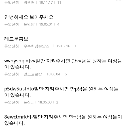
게시판명
작성자
작성시간
조회수
등업신청
박경배
19.11.17
11
수
안녕하세요 보아주세요
게시판명
작성자
작성시간
조회수
등업신청
쭌민맘
19.05.01
4
레드문홍보
게시판명
작성자
작성시간
조회수
등업신청
우주최강송암스...
19.02.16
1
wvhysnq 비vv밀만 지켜주시면 만vv남을 원하는 여성들
이 있습니다.
게시판명
작성자
작성시간
조회수
등업신청
말코코로캅
18.06.04
6
p5dw5ust비o밀만 지켜주시면 만p남을 원하는 여성들
이 있습니다.
게시판명
작성자
작성시간
조회수
등업신청
둔산...
18.06.03
2
8ewctmrk비-밀만 지켜주시면 만+남을 원하는 여성들이
있습니다.