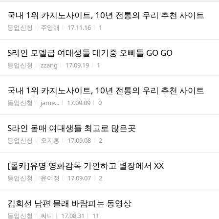
국내 1위 카지노사이트, 10년 전통의 우리 추천 사이트
게시판명
작성자
작성시간
조회수
등업신청
주영애
17.11.16
1
S라인 모델급 여대생들 대기중 오빠들 GO GO
게시판명
작성자
작성시간
조회수
등업신청
zzang
17.09.19
1
국내 1위 카지노사이트, 10년 전통의 우리 추천 사이트
게시판명
작성자
작성시간
조회수
등업신청
jame...
17.09.09
0
S라인 몸매 여대생들 최고로 많은곳
게시판명
작성자
작성시간
조회수
등업신청
오지홍
17.09.08
2
[몰카]유명 영화감독 가인하고 별장에서 XX
게시판명
작성자
작성시간
조회수
등업신청
윤여정
17.09.07
2
김희선 남편 몰래 바람피는 동영상
게시판명
작성자
작성시간
조회수
등업신청
써니
17.08.31
11