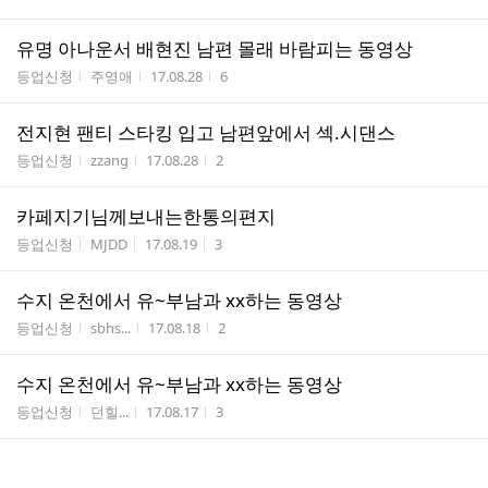
유명 아나운서 배현진 남편 몰래 바람피는 동영상
게시판명
작성자
작성시간
조회수
등업신청
주영애
17.08.28
6
전지현 팬티 스타킹 입고 남편앞에서 섹.시댄스
게시판명
작성자
작성시간
조회수
등업신청
zzang
17.08.28
2
카페지기님께보내는한통의편지
게시판명
작성자
작성시간
조회수
등업신청
MJDD
17.08.19
3
수지 온천에서 유~부남과 xx하는 동영상
게시판명
작성자
작성시간
조회수
등업신청
sbhs...
17.08.18
2
수지 온천에서 유~부남과 xx하는 동영상
게시판명
작성자
작성시간
조회수
등업신청
던힐...
17.08.17
3
전지현 팬T스타킹 입고 남편앞에서 쇼하는 동영상