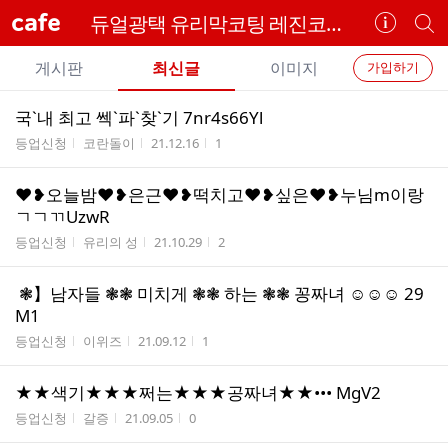
cafe
듀얼광택 유리막코팅 레진코팅 도트공법 피씨에스코리아
카
개
페
별
개
정
카
게시판
최신글
이미지
가입하기
보
별
페
전
전
보
검
국`내 최고 쎅`파`찾`기 7nr4s66Yl
카
체
기
색
체
게시판명
작성자
작성시간
조회수
등업신청
코란돌이
21.12.16
1
페
글
글
리
메
❤❥오늘밤❤❥은근❤❥떡치고❤❥싶은❤❥누님m이랑
스
뉴
ㄱㄱㄲUzwR
트
게시판명
작성자
작성시간
조회수
등업신청
유리의 성
21.10.29
2
❃】남자들 ❃❃ 미치게 ❃❃ 하는 ❃❃ 꽁짜녀 ☺☺☺ 29
M1
게시판명
작성자
작성시간
조회수
등업신청
이위즈
21.09.12
1
★★색기★★★쩌는★★★공짜녀★★••• MgV2
게시판명
작성자
작성시간
조회수
등업신청
갈증
21.09.05
0