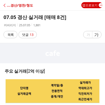
C
‥‥경산/영천/청도
앱으로보기
A
07.05 경산 실거래 [매매 8건]
F
작
작
조
커버리지
25.07.05
1,881
성
성
회
E
자
시
수
글
가
글
목록
댓글
13
가
간
자
자
크
크
기
기
크
작
게
게
주요 실거래[2억 이상]