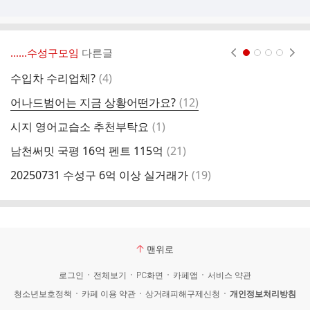
‥‥‥수성구모임
다른글
현재페이지 1
2
3
4
댓
수입차 수리업체?
(
4
)
글
댓
어나드범어는 지금 상황어떤가요?
(
12
)
글
댓
시지 영어교습소 추천부탁요
(
1
)
범
글
댓
남천써밋 국평 16억 펜트 115억
(
21
)
시
글
댓
20250731 수성구 6억 이상 실거래가
(
19
)
퍼
글
맨위로
로그인
전체보기
PC화면
카페앱
서비스 약관
청소년보호정책
카페 이용 약관
상거래피해구제신청
개인정보처리방침