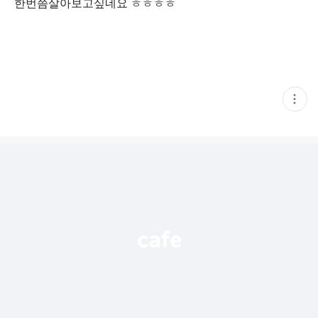
한번쯤살아보고싶네요 ㅎㅎㅎㅎ
현
재
게
시
글
추
가
기
능
열
기