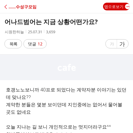
C
‥‥‥수성구모임
앱으로보기
A
어나드범어는 지금 상황어떤가요?
F
작
작
조
시원한하늘
25.07.31
3,659
성
성
회
E
자
시
수
글
가
글
목록
댓글
12
가
간
자
자
크
크
기
기
크
작
게
게
호갱노노보니까 40프로 되었다는 계약자분 이야기는 있던
데 맞나요??
계약한 분들은 몇분 보이던데 지인중에는 없어서 물어볼
곳도 없네요
오늘 지나는 길 보니 개인적으로는 멋지더라구요^^