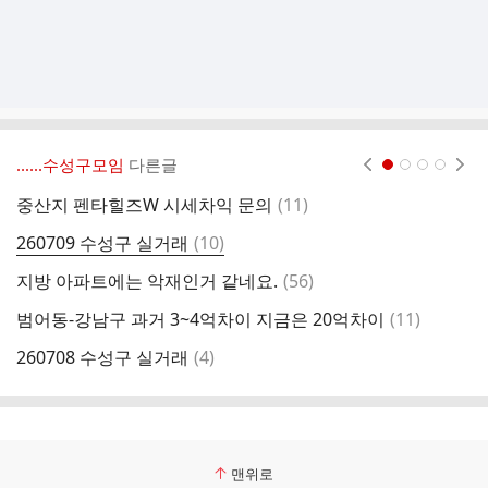
‥‥‥수성구모임
다른글
현재페이지 1
2
3
4
댓
중산지 펜타힐즈W 시세차익 문의
(
11
)
범
글
댓
260709 수성구 실거래
(
10
)
글
댓
지방 아파트에는 악재인거 같네요.
(
56
)
4
글
댓
범어동-강남구 과거 3~4억차이 지금은 20억차이
(
11
)
어
글
댓
260708 수성구 실거래
(
4
)
대
글
맨위로