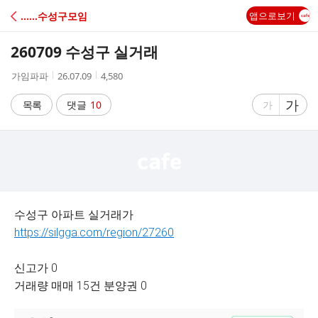
C
‥‥‥수성구모임
앱으로보기
A
260709 수성구 실거래
F
작
작
조
가임파파
26.07.09
4,580
성
성
회
E
자
시
수
글
가
글
목록
댓글
10
가
간
자
자
크
크
기
기
크
작
게
게
수성구 아파트 실거래가
https://silgga.com/region/27260
신고가 0
거래량 매매 15건 분양권 0