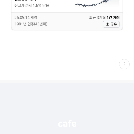
현
재
게
시
글
추
가
기
능
열
기