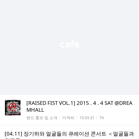
[RAISED FIST VOL.1] 2015 . 4 . 4 SAT @DREA
MHALL
게시판명
작성자
작성시간
조회수
밴드 홍보 및 소개
미역씨
15.03.31
74
[04.11] 장기하와 얼굴들의 큐레이션 콘서트 ＜얼굴들과