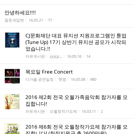
안녕하세요!!!!
게시판명
작성시간
조회수
질문과답변
16.05.21
77
CJ문화재단 대표 뮤지션 지원프로그램인 튠업
(Tune Up) 17기 상반기 뮤지션 공모가 시작되
었습니다.!!
게시판명
작성자
작성시간
조회수
자유게시판
cjcjcjc...
16.05.16
14
목요일 Free Concert
게시판명
작성자
작성시간
조회수
다가올 공연일정
맷영
16.05.08
980
2016 제2회 전국 오월가족음악회 참가자를 모
집합니다!
게시판명
작성자
작성시간
조회수
자유게시판
오월창작가요제
16.03.11
2
2016 제6회 전국 오월창작가요제 참가자를 모
집합니다! (창작지원금 총 2600만원)