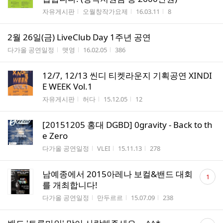
게시판명
작성자
작성시간
조회수
자유게시판
오월창작가요제
16.03.11
8
2월 26일(금) LiveClub Day 1주년 공연
게시판명
작성자
작성시간
조회수
다가올 공연일정
맷영
16.02.05
386
12/7, 12/13 씬디 티켓라운지 기획공연 XINDI
E WEEK Vol.1
게시판명
작성자
작성시간
조회수
자유게시판
허다
15.12.05
12
[20151205 홍대 DGBD] 0gravity - Back to th
e Zero
게시판명
작성자
작성시간
조회수
다가올 공연일정
VLEI
15.11.13
278
댓
남예종에서 2015아레나 보컬&밴드 대회
1
글
를 개최합니다!
수
게시판명
작성자
작성시간
조회수
다가올 공연일정
만두르르
15.07.09
238
댓