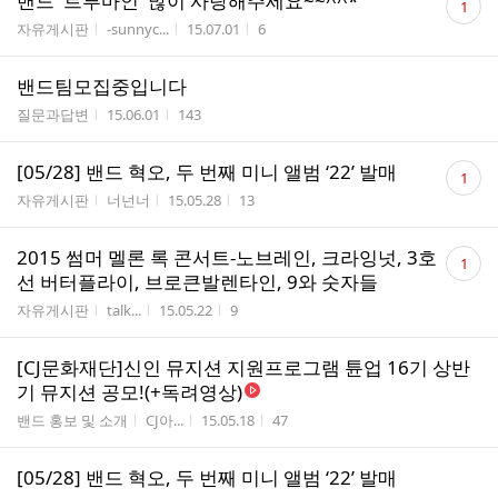
밴드 '트루마인' 많이 사랑해주세요~~^^*
1
글
게시판명
작성자
작성시간
조회수
자유게시판
-sunnyc...
15.07.01
6
수
밴드팀모집중입니다
게시판명
작성시간
조회수
질문과답변
15.06.01
143
댓
[05/28] 밴드 혁오, 두 번째 미니 앨범 ‘22’ 발매
1
글
게시판명
작성자
작성시간
조회수
자유게시판
너넌너
15.05.28
13
수
댓
2015 썸머 멜론 록 콘서트-노브레인, 크라잉넛, 3호
1
글
선 버터플라이, 브로큰발렌타인, 9와 숫자들
수
게시판명
작성자
작성시간
조회수
자유게시판
talk...
15.05.22
9
[CJ문화재단]신인 뮤지션 지원프로그램 튠업 16기 상반
기 뮤지션 공모!(+독려영상)
게시판명
작성자
작성시간
조회수
밴드 홍보 및 소개
CJ아...
15.05.18
47
[05/28] 밴드 혁오, 두 번째 미니 앨범 ‘22’ 발매