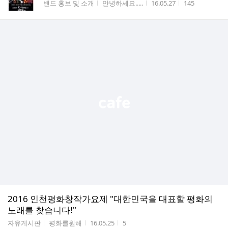
게시판명
작성자
작성시간
조회수
밴드 홍보 및 소개
안녕하세요.....
16.05.27
145
2016 인천평화창작가요제 "대한민국을 대표할 평화의
노래를 찾습니다!"
게시판명
작성자
작성시간
조회수
자유게시판
평화를원해
16.05.25
5