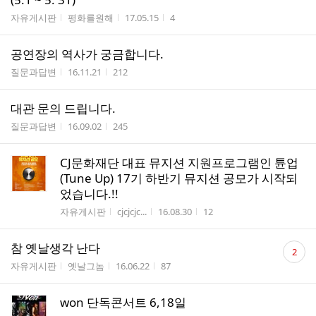
게시판명
작성자
작성시간
조회수
자유게시판
평화를원해
17.05.15
4
공연장의 역사가 궁금합니다.
게시판명
작성시간
조회수
질문과답변
16.11.21
212
대관 문의 드립니다.
게시판명
작성시간
조회수
질문과답변
16.09.02
245
CJ문화재단 대표 뮤지션 지원프로그램인 튠업
(Tune Up) 17기 하반기 뮤지션 공모가 시작되
었습니다.!!
게시판명
작성자
작성시간
조회수
자유게시판
cjcjcjc...
16.08.30
12
댓
참 옛날생각 난다
2
글
게시판명
작성자
작성시간
조회수
자유게시판
옛날그놈
16.06.22
87
수
won 단독콘서트 6,18일