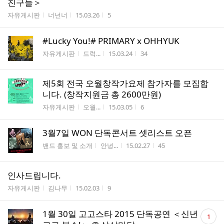
친구들＞
게시판명
작성자
작성시간
조회수
자유게시판
너넌너
15.03.26
5
#Lucky You!# PRIMARY x OHHYUK
게시판명
작성자
작성시간
조회수
자유게시판
드럭...
15.03.24
34
제5회 전국 오월창작가요제 참가자를 모집합
니다. (창작지원금 총 2600만원)
게시판명
작성자
작성시간
조회수
자유게시판
오월...
15.03.05
6
3월7일 WON 단독콘서트 셋리스트 오픈
게시판명
작성자
작성시간
조회수
밴드 홍보 및 소개
안녕...
15.02.27
45
인사드립니다.
게시판명
작성자
작성시간
조회수
자유게시판
김나무
15.02.03
9
댓
1월 30일 고고스타 2015 단독공연 ＜신년
1
글