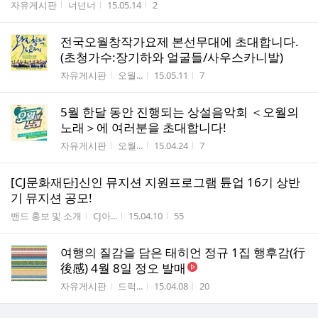
게시판명
작성자
작성시간
조회수
자유게시판
너넌너
15.05.14
2
전국오월창작가요제 본선무대에 초대합니다.
(초청가수:장기하와 얼굴들/사우스카니발)
게시판명
작성자
작성시간
조회수
자유게시판
오월...
15.05.11
7
5월 한달 동안 진행되는 상설음악회 ＜오월의
노래＞에 여러분을 초대합니다!
게시판명
작성자
작성시간
조회수
자유게시판
오월...
15.04.24
7
[CJ문화재단]신인 뮤지션 지원프로그램 튠업 16기 상반
기 뮤지션 공모!
게시판명
작성자
작성시간
조회수
밴드 홍보 및 소개
CJ아...
15.04.10
55
여행의 질감을 담은 태히언 정규 1집 행후감(行
後感) 4월 8일 정오 발매
게시판명
작성자
작성시간
조회수
자유게시판
드럭...
15.04.08
20