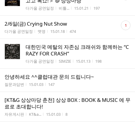
고고 복쇼!＞ @ 상상마당
수
게시판명
작성자
작성시간
조회수
다가올 공연일정
비틀...
15.01.21
197
댓
2/6일(금) Crying Nut Show
1
글
게시판명
작성자
작성시간
조회수
다가올 공연일정
맷영
15.01.18
474
수
대한민국 메탈의 자존심 크래쉬와 함께하는 “C
RAZY FOR CRASH”
게시판명
작성자
작성시간
조회수
다가올 공연일정
SIMZIE
15.01.13
198
안녕하세요 ^^클럽대관 문의 드립니다~
게시판명
작성시간
조회수
질문과답변
15.01.03
147
[KT&G 상상마당 춘천] 상상 BOX : BOOK & MUSIC 에 무
료로 초대합니다!
게시판명
작성자
작성시간
조회수
자유게시판
KT&a...
15.01.03
8
2015년 2월 랄리푸나 첫 내한 콘서트! with 트