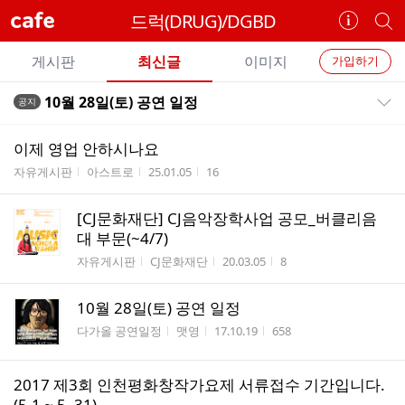
cafe
드럭(DRUG)/DGBD
카
개
페
별
개
정
카
게시판
최신글
이미지
가입하기
보
별
페
전
전
보
검
10월 28일(토) 공연 일정
공지
카
공지목록 펼치기/접기
체
기
색
체
페
글
글
이제 영업 안하시나요
리
메
게시판명
작성자
작성시간
조회수
자유게시판
아스트로
25.01.05
16
스
뉴
트
[CJ문화재단] CJ음악장학사업 공모_버클리음
대 부문(~4/7)
게시판명
작성자
작성시간
조회수
자유게시판
CJ문화재단
20.03.05
8
10월 28일(토) 공연 일정
게시판명
작성자
작성시간
조회수
다가올 공연일정
맷영
17.10.19
658
2017 제3회 인천평화창작가요제 서류접수 기간입니다.
(5.1 ~ 5. 31)