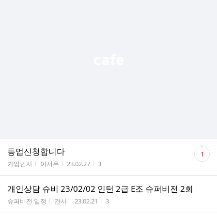
댓
등업신청합니다
1
글
게시판명
작성자
작성시간
조회수
가입인사
이서우
23.02.27
3
수
개인상담 슈비 23/02/02 인턴 2급 E조 슈퍼비전 2회
게시판명
작성자
작성시간
조회수
슈퍼비전 일정
간사
23.02.21
3