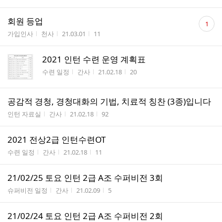
수
댓
회원 등업
1
글
게시판명
작성자
작성시간
조회수
가입인사
천사
21.03.01
11
수
2021 인턴 수련 운영 계획표
게시판명
작성자
작성시간
조회수
수련 일정
간사
21.02.18
20
공감적 경청, 경청대화의 기법, 치료적 칭찬 (3종)입니다
게시판명
작성자
작성시간
조회수
인턴 자료실
간사
21.02.18
92
2021 전상2급 인턴수련OT
게시판명
작성자
작성시간
조회수
수련 일정
간사
21.02.18
11
21/02/25 토요 인턴 2급 A조 수퍼비전 3회
게시판명
작성자
작성시간
조회수
슈퍼비전 일정
간사
21.02.09
5
21/02/24 토요 인턴 2급 A조 수퍼비전 2회