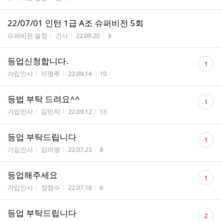
22/07/01 인턴 1급 A조 슈퍼비전 5회
게시판명
작성자
작성시간
조회수
슈퍼비전 일정
간사
22.09.20
3
댓
등업신청합니다.
1
글
게시판명
작성자
작성시간
조회수
가입인사
이명주
22.09.14
10
수
댓
등법 부탁 드려요^^
1
글
게시판명
작성자
작성시간
조회수
가입인사
김민지
22.09.12
13
수
댓
등업 부탁드립니다
1
글
게시판명
작성자
작성시간
조회수
가입인사
김아영
22.07.23
8
수
댓
등업해주세요
1
글
게시판명
작성자
작성시간
조회수
가입인사
장정수
22.07.18
6
수
댓
등업 부탁드립니다
2
글