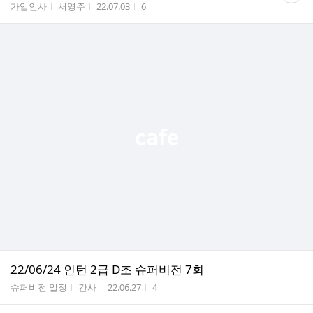
게시판명
작성자
작성시간
조회수
가입인사
서영주
22.07.03
6
수
22/06/24 인턴 2급 D조 슈퍼비전 7회
게시판명
작성자
작성시간
조회수
슈퍼비전 일정
간사
22.06.27
4