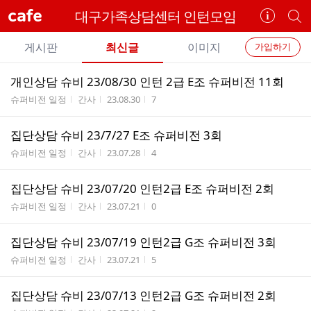
cafe
대구가족상담센터 인턴모임
카
개
페
별
개
정
카
게시판
최신글
이미지
가입하기
보
별
페
전
전
보
검
개인상담 슈비 23/08/30 인턴 2급 E조 슈퍼비전 11회
카
체
기
색
체
게시판명
작성자
작성시간
조회수
슈퍼비전 일정
간사
23.08.30
7
페
글
글
리
메
집단상담 슈비 23/7/27 E조 슈퍼비전 3회
스
뉴
게시판명
작성자
작성시간
조회수
트
슈퍼비전 일정
간사
23.07.28
4
집단상담 슈비 23/07/20 인턴2급 E조 슈퍼비전 2회
게시판명
작성자
작성시간
조회수
슈퍼비전 일정
간사
23.07.21
0
집단상담 슈비 23/07/19 인턴2급 G조 슈퍼비전 3회
게시판명
작성자
작성시간
조회수
슈퍼비전 일정
간사
23.07.21
5
집단상담 슈비 23/07/13 인턴2급 G조 슈퍼비전 2회