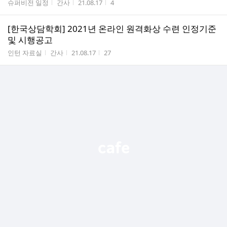
게시판명
작성자
작성시간
조회수
슈퍼비전 일정
간사
21.08.17
4
[한국상담학회] 2021년 온라인 원격화상 수련 인정기준
및 시행공고
게시판명
작성자
작성시간
조회수
인턴 자료실
간사
21.08.17
27