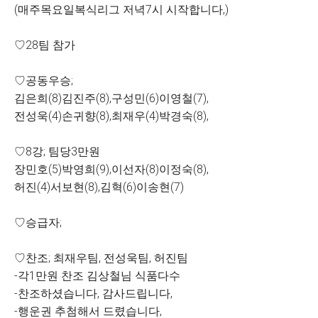
(매주목요일복식리그 저녁7시 시작합니다,)
♡28팀 참가
♡공동우승;
김은희(8)김진주(8),구성민(6)이영철(7),
전성욱(4)손귀향(8),최재우(4)박경숙(8),
♡8강; 팀당3만원
장민호(5)박영희(9),이선자(8)이정숙(8),
허진(4)서보현(8),김혁(6)이송현(7)
♡승급자;
♡찬조; 최재우팀, 전성욱팀, 허진팀
-각1만원 찬조 김상철님 식품다수
-찬조하셨습니다, 감사드립니다,
-행운권 추첨해서 드렸습니다,