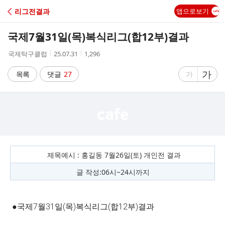
C
리그전결과
앱으로보기
A
국제7월31일(목)복식리그(합12부)결과
F
작
작
조
국제탁구클럽
25.07.31
1,296
성
성
회
E
자
시
수
글
가
글
목록
댓글
27
가
간
자
자
크
크
기
기
크
작
게
게
제목예시 : 홍길동 7월26일(토) 개인전 결과
글 작성:06시~24시까지
●국제7월31일(목)복식리그(합12부)결과