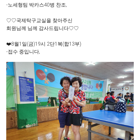
-노세형팀 박카스40병 찬조,
♡♡국제탁구교실을 찾아주신
회원님께 님께 감사드립니다♡♡
❤️8월1일(금)19시 2단1복(합13부)
-접수 중입니다,