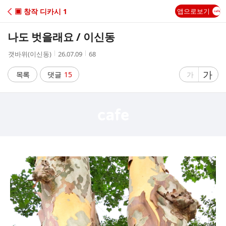
C
▣ 창작 디카시 1
앱으로보기
A
나도 벗을래요 / 이신동
F
작
작
조
갯바위(이신동)
26.07.09
68
성
성
회
E
자
시
수
글
가
글
목록
댓글
15
가
간
자
자
크
크
기
기
크
작
게
게