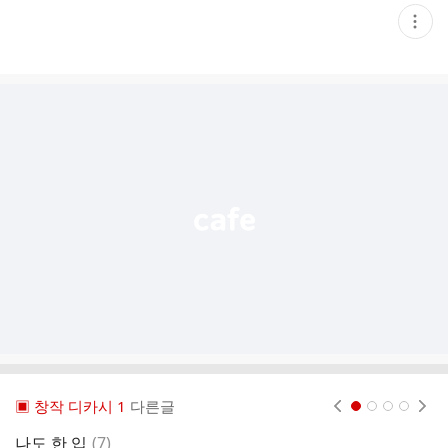
현
재
게
시
글
추
가
기
능
열
기
▣ 창작 디카시 1
다른글
현재페이지 1
2
3
4
댓
나도 한 입
(
7
)