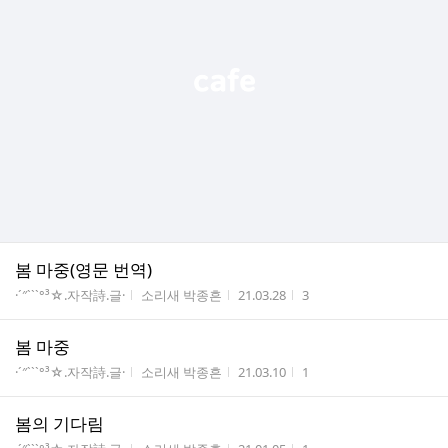
봄 마중(영문 번역)
게시판명
작성자
작성시간
조회수
·´″```°³☆.자작詩.글·
소리새 박종흔
21.03.28
3
봄 마중
게시판명
작성자
작성시간
조회수
·´″```°³☆.자작詩.글·
소리새 박종흔
21.03.10
1
봄의 기다림