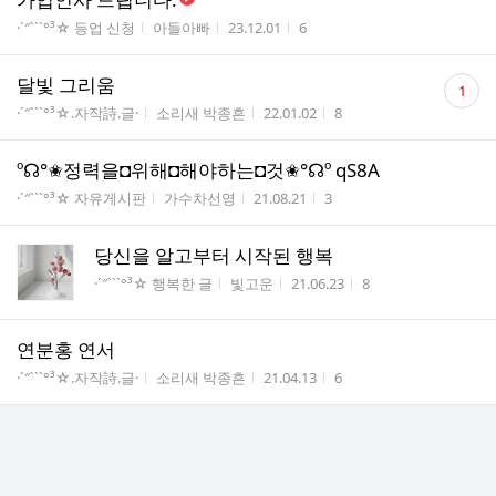
게시판명
작성자
작성시간
조회수
·´″```°³☆ 등업 신청
아들아빠
23.12.01
6
댓
달빛 그리움
1
글
게시판명
작성자
작성시간
조회수
·´″```°³☆.자작詩.글·
소리새 박종흔
22.01.02
8
수
º☊°✬정력을◘위해◘해야하는◘것✬°☊º qS8A
게시판명
작성자
작성시간
조회수
·´″```°³☆ 자유게시판
가수차선영
21.08.21
3
당신을 알고부터 시작된 행복
게시판명
작성자
작성시간
조회수
·´″```°³☆ 행복한 글
빛고운
21.06.23
8
연분홍 연서
게시판명
작성자
작성시간
조회수
·´″```°³☆.자작詩.글·
소리새 박종흔
21.04.13
6