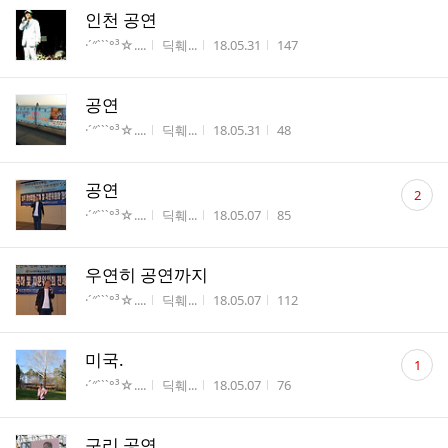
인천 공연
게시판명
작성자
작성시간
조회수
·´″```°³☆....
딕훼...
18.05.31
147
공연
게시판명
작성자
작성시간
조회수
·´″```°³☆....
딕훼...
18.05.31
48
댓
공연
2
글
게시판명
작성자
작성시간
조회수
·´″```°³☆....
딕훼...
18.05.07
85
수
우연히 공연까지
게시판명
작성자
작성시간
조회수
·´″```°³☆....
딕훼...
18.05.07
112
댓
미국.
1
글
게시판명
작성자
작성시간
조회수
·´″```°³☆....
딕훼...
18.05.07
76
수
구리 공연