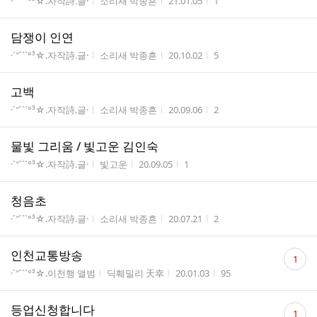
게시판명
작성자
작성시간
조회수
·´″```°³☆.자작詩.글·
소리새 박종흔
21.01.05
1
담쟁이 인연
게시판명
작성자
작성시간
조회수
·´″```°³☆.자작詩.글·
소리새 박종흔
20.10.02
5
고백
게시판명
작성자
작성시간
조회수
·´″```°³☆.자작詩.글·
소리새 박종흔
20.09.06
2
물빛 그리움 / 빛고운 김인숙
게시판명
작성자
작성시간
조회수
·´″```°³☆.자작詩.글·
빛고운
20.09.05
1
청음초
게시판명
작성자
작성시간
조회수
·´″```°³☆.자작詩.글·
소리새 박종흔
20.07.21
2
댓
인천교통방송
1
글
게시판명
작성자
작성시간
조회수
·´″```°³☆.이천행 앨범
딕훼밀리 天幸
20.01.03
95
수
댓
등업신청합니다
1