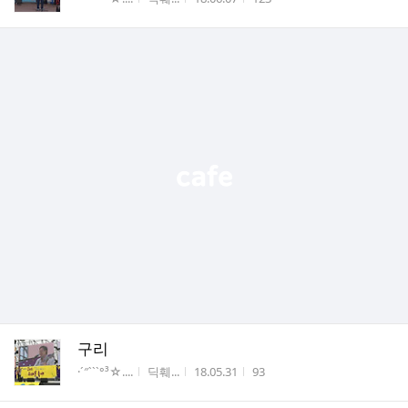
구리
게시판명
작성자
작성시간
조회수
·´″```°³☆....
딕훼...
18.05.31
93