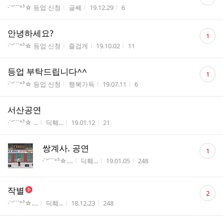
글
게시판명
작성자
작성시간
조회수
·´″```°³☆ 등업 신청
글쎄
19.12.29
6
수
댓
안녕하세요?
1
글
게시판명
작성자
작성시간
조회수
·´″```°³☆ 등업 신청
즐겁게
19.10.02
11
수
댓
등업 부탁드립니다^^
1
글
게시판명
작성자
작성시간
조회수
·´″```°³☆ 등업 신청
행복가득
19.07.11
6
수
서산공연
게시판명
작성자
작성시간
조회수
·´″```°³☆ ...
딕훼...
19.01.12
21
댓
쌍계사. 공연
1
글
게시판명
작성자
작성시간
조회수
·´″```°³☆....
딕훼...
19.01.05
248
수
댓
작별
2
글
게시판명
작성자
작성시간
조회수
·´″```°³☆....
딕훼...
18.12.23
248
수