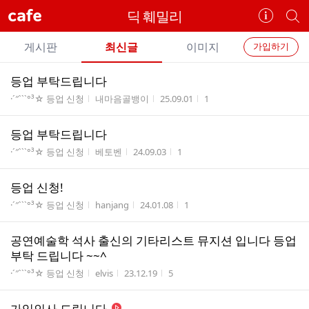
cafe
딕 훼밀리
카
개
페
별
개
정
카
게시판
최신글
이미지
가입하기
보
별
페
전
전
보
검
등업 부탁드립니다
카
체
기
색
체
게시판명
작성자
작성시간
조회수
·´″```°³☆ 등업 신청
내마음골뱅이
25.09.01
1
페
글
글
리
메
등업 부탁드립니다
스
뉴
게시판명
작성자
작성시간
조회수
트
·´″```°³☆ 등업 신청
베토벤
24.09.03
1
등업 신청!
게시판명
작성자
작성시간
조회수
·´″```°³☆ 등업 신청
hanjang
24.01.08
1
공연예술학 석사 출신의 기타리스트 뮤지션 입니다 등업
부탁 드립니다 ~~^
게시판명
작성자
작성시간
조회수
·´″```°³☆ 등업 신청
elvis
23.12.19
5
가입인사 드립니다.