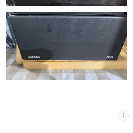
현
재
게
시
글