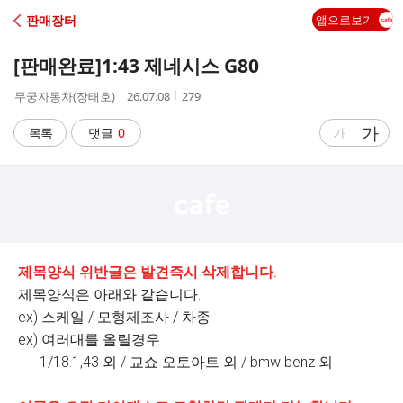
C
판매장터
앱으로보기
A
[판매완료]
1:43 제네시스 G80
F
작
작
조
무궁자동차(장태호)
26.07.08
279
성
성
회
E
자
시
수
글
가
글
목록
댓글
0
가
간
자
자
크
크
기
기
크
작
게
게
제목양식 위반글은 발견즉시 삭제합니다.
제목양식은 아래와 같습니다.
ex) 스케일 / 모형제조사 / 차종
ex) 여러대를 올릴경우
1/18.1,43 외 / 교쇼 오토아트 외 / bmw benz 외