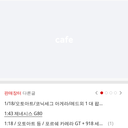
추
가
기
능
열
기
판매장터
다른글
현재페이지 1
2
3
4
1/18/오토아트/코닉세그 아게라/레드외 1 대 팝니다
1:43 제네시스 G80
댓
1:18 / 오토아트 등 / 포르쉐 카레라 GT + 918 세트 판매합니다.
(
1
)