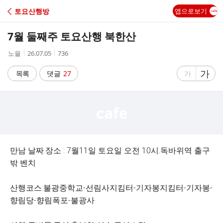
C
토요산행방
앱으로보기
A
7월 둘째주 토요산행 북한산
F
작
작
조
노을
26.07.05
736
성
성
회
E
자
시
수
글
가
글
목록
댓글
27
가
간
자
자
크
크
기
기
크
작
게
게
만남 날짜.장소 : 7월11일 토요일 오전 10시.독바위역 출구
밖 벤치
산행코스:불광중학교-선림사지킴터-기자봉지킴터-기자봉-
향림당-향림폭포-불광사