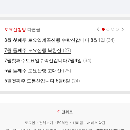
토요산행방
다른글
현재페이지 1
2
3
4
댓
8월 첫째주 토요일계곡산행 수락산갑니다 8월1일
(
34
)
5
글
댓
7월 둘째주 토요산행 북한산
(
27
)
5
글
댓
7월첫째주토요일수락산갑니다7월4일
(
34
)
2
글
댓
6월 둘째주 토요산행 고대산
(
25
)
4
글
댓
6월첫째주 도봉산갑니다 6월6일
(
24
)
도
글
맨위로
로그인
전체보기
PC화면
카페앱
서비스 약관