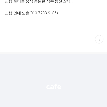
산행 준비물:중식.충분한 식수.등산스틱.....
산행 안내:노을(010-7233-9185)
현
재
게
시
글
추
가
기
능
열
기