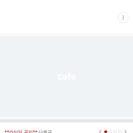
현
재
게
시
글
추
가
기
능
열
기
**라이딩 공지**
다른글
현재페이지 1
2
3
4