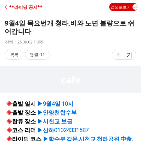
C
**라이딩 공지**
앱으로보기
A
9월4일 목요번개 청라,비와 노면 불량으로 쉬
F
어갑니다
작
작
조
산하
25.09.02
355
E
성
성
회
자
시
수
글
가
글
목록
댓글
11
가
간
자
자
크
크
기
기
크
작
게
게
◈
출발 일시
▶9월4일 10시
◈
출발 장소
▶안양천합수부
◈
합류 장소
▶시천교 보급
◈
코스 리더
▶산하01024331587
◈
라이딩 코스
▶합수부.갑문.시천교.청라공원 中食.