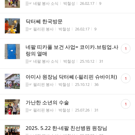
게시판명
작성자
작성시간
조회수
▒☞ 네팔 봉사 소식
박철성
26.02.17
9
닥터쎄 한국방문
게시판명
작성자
작성시간
조회수
▒☞ 필리핀 봉사
박철성
26.02.17
9
댓
네팔 띠카풀 보건 사업= 코이카.브링업.사
1
글
랑의 열매
수
게시판명
작성자
작성시간
조회수
▒☞ 네팔 봉사 소식
박철성
25.10.12
31
댓
아미사 원장님 닥터쎄 (-필리핀 슈바이처)
1
글
게시판명
작성자
작성시간
조회수
▒☞ 필리핀 봉사
박철성
25.10.12
36
수
댓
가난한 소년의 수술
1
글
게시판명
작성자
작성시간
조회수
▒☞ 필리핀 봉사
박철성
25.07.26
31
수
2025. 5.22 한-네팔 친선병원 원장님