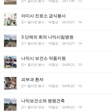
게시판명
작성자
작성시간
조회수
▒☞ 필리핀 봉사
박철성
24.11.09
13
아미사 진료소 급식봉사
게시판명
작성자
작성시간
조회수
▒☞ 필리핀 봉사
박철성
24.10.27
14
3 단체의 회의 나익시립병원
게시판명
작성자
작성시간
조회수
▒☞ 필리핀 봉사
박철성
24.10.27
14
나익시 보건소 약품지원
게시판명
작성자
작성시간
조회수
▒☞ 필리핀 봉사
박철성
24.09.22
13
피부과 환자
게시판명
작성자
작성시간
조회수
▒☞ 필리핀 봉사
박철성
24.09.22
13
나익보건소와 병원건축
게시판명
작성자
작성시간
조회수
▒☞ 필리핀 정보
박철성
24.09.22
19