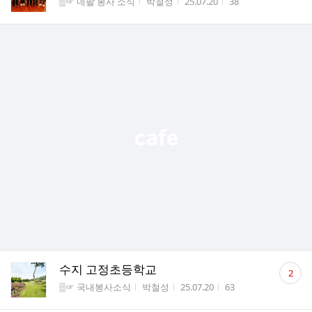
게시판명
작성자
작성시간
조회수
▒☞ 네팔 봉사 소식
박철성
25.07.20
38
댓
수지 고정초등학교
2
글
게시판명
작성자
작성시간
조회수
▒☞ 국내봉사소식
박철성
25.07.20
63
수