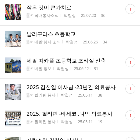
댓
작은 것이 큰가치로
1
글
게시판명
작성자
작성시간
조회수
▒☞ 국내봉사소식
박철성
25.07.20
36
수
날리구라스 초등학교
게시판명
작성자
작성시간
조회수
▒☞ 네팔 봉사 소식
박철성
25.06.26
34
댓
네팔 띠카플 초등학교 조리실 신축
1
글
게시판명
작성자
작성시간
조회수
▒☞ 네팔 정보
박철성
25.06.22
31
수
댓
2025 김천일 이사님 -23년간 의료봉사
1
글
게시판명
작성자
작성시간
조회수
▒☞ 필리핀 봉사
박철성
25.05.11
38
수
댓
2025. 필리핀 -바세코 .나익 의료봉사
1
글
게시판명
작성자
작성시간
조회수
▒☞ 필리핀 봉사
박철성
25.05.11
19
수
댓