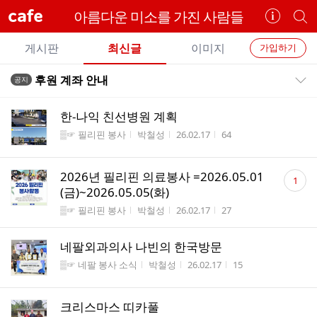
cafe
아름다운 미소를 가진 사람들
카
개
페
별
개
정
카
게시판
최신글
이미지
가입하기
보
별
페
전
전
보
검
후원 계좌 안내
공지
카
공지목록 펼치기/접기
체
기
색
체
페
글
글
한-나익 친선병원 계획
리
메
게시판명
작성자
작성시간
조회수
▒☞ 필리핀 봉사
박철성
26.02.17
64
스
뉴
트
댓
2026년 필리핀 의료봉사 =2026.05.01
1
글
(금)~2026.05.05(화)
수
게시판명
작성자
작성시간
조회수
▒☞ 필리핀 봉사
박철성
26.02.17
27
네팔외과의사 나빈의 한국방문
게시판명
작성자
작성시간
조회수
▒☞ 네팔 봉사 소식
박철성
26.02.17
15
크리스마스 띠카풀