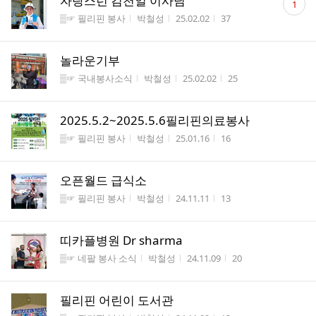
자랑스런 김천일 이사님
1
글
게시판명
작성자
작성시간
조회수
▒☞ 필리핀 봉사
박철성
25.02.02
37
수
놀라운기부
게시판명
작성자
작성시간
조회수
▒☞ 국내봉사소식
박철성
25.02.02
25
2025.5.2~2025.5.6필리핀의료봉사
게시판명
작성자
작성시간
조회수
▒☞ 필리핀 봉사
박철성
25.01.16
16
오픈월드 급식소
게시판명
작성자
작성시간
조회수
▒☞ 필리핀 봉사
박철성
24.11.11
13
띠카플병원 Dr sharma
게시판명
작성자
작성시간
조회수
▒☞ 네팔 봉사 소식
박철성
24.11.09
20
필리핀 어린이 도서관