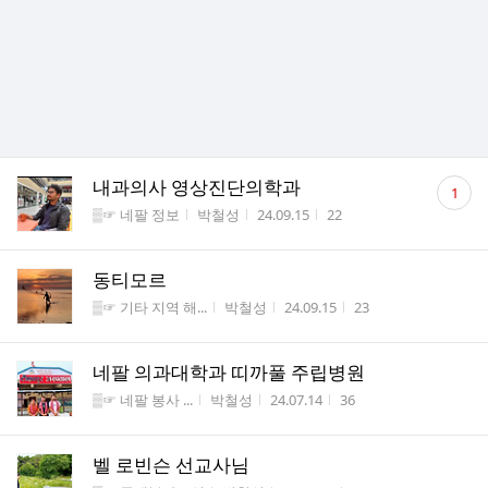
댓
내과의사 영상진단의학과
1
글
게시판명
작성자
작성시간
조회수
▒☞ 네팔 정보
박철성
24.09.15
22
수
동티모르
게시판명
작성자
작성시간
조회수
▒☞ 기타 지역 해...
박철성
24.09.15
23
네팔 의과대학과 띠까풀 주립병원
게시판명
작성자
작성시간
조회수
▒☞ 네팔 봉사 ...
박철성
24.07.14
36
벨 로빈슨 선교사님