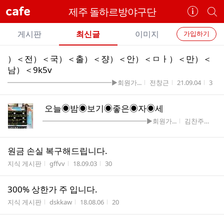
cafe
제주 돌하르방야구단
카
개
페
별
개
정
카
게시판
최신글
이미지
가입하기
보
별
페
전
전
보
검
）＜전）＜국）＜출）＜쟝）＜안）＜ㅁㅏ）＜만）＜
카
체
기
색
체
남）＜9k5v
페
글
글
게시판명
작성자
작성시간
조회
━━━━━━━━━━━━━━━━▶회원가...
전창근
21.09.04
3
리
메
스
뉴
오늘◉밤◉보기◉좋은◉자◉세
트
게시판명
작성자
작
━━━━━━━━━━━━━━━━▶회원가...
김찬주
21.0
원금 손실 복구해드립니다.
게시판명
작성자
작성시간
조회수
지식 게시판
gffvv
18.09.03
30
300% 상한가 주 입니다.
게시판명
작성자
작성시간
조회수
지식 게시판
dskkaw
18.08.06
20