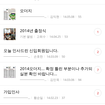
수
오더지
게시판명
작성자
작성시간
조회수
━━━━━━━━...
김익현
14.05.08
55
댓
2014년 출정식
1
글
게시판명
작성자
작성시간
조회수
기본 앨범
고희수
14.04.25
53
수
댓
오늘 인사드린 신입회원입니다.
2
글
게시판명
작성자
작성시간
조회수
━━━━━━━━...
손호한
14.03.09
50
수
댓
2014오더지... 확정 틀린 부분이나 추가되
7
글
실분 확인 바랍니다...
수
게시판명
작성자
작성시간
조회수
━━━━━━━━...
김민욱
14.03.06
94
댓
가입인사
2
글
게시판명
작성자
작성시간
조회수
━━━━━━━━...
황순일
14.02.23
37
수