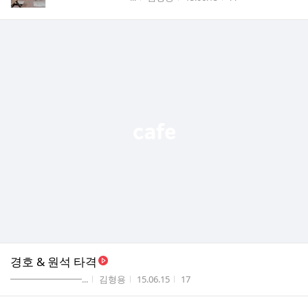
수
경호 & 원석 타격
게시판명
작성자
작성시간
조회수
━━━━━━━━...
김형용
15.06.15
17