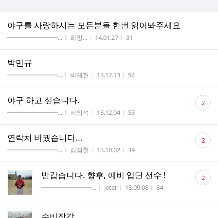
야구를 사랑하시는 모든분들 한번 읽어봐주세요
게시판명
작성자
작성시간
조회수
━━━━━━━━...
희망...
14.01.27
31
박민규
게시판명
작성자
작성시간
조회수
━━━━━━━━...
박재현
13.12.13
54
댓
야구 하고 싶습니다.
2
글
게시판명
작성자
작성시간
조회수
━━━━━━━━...
서의석
13.12.04
53
수
댓
연락처 바꿨습니다...
2
글
게시판명
작성자
작성시간
조회수
━━━━━━━━...
김점철
13.10.02
39
수
댓
반갑습니다. 향후, 예비 입단 선수 !
2
글
게시판명
작성자
작성시간
조회수
━━━━━━━━...
jeter
13.09.08
84
수
수비장갑