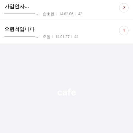
댓
가입인사...
2
글
게시판명
작성자
작성시간
조회수
━━━━━━━━...
손호한
14.02.06
42
수
댓
오원석입니다
1
글
게시판명
작성자
작성시간
조회수
━━━━━━━━...
오돌
14.01.27
44
수