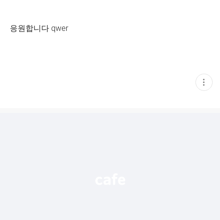
응원합니다 qwer
현
재
게
시
글
추
가
기
능
열
기