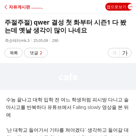
C
자유게시판 ‥‥‥‥、
앱으로보기
A
주절주절) qwer 결성 첫 화부터 시즌1 다 봤
F
는데 옛날 생각이 많이 나네요
작
작
조
죽순테타mk.3
25.05.09
290
E
성
성
회
자
시
수
글
가
글
목록
댓글
2
가
간
자
자
크
크
기
기
크
작
게
게
수능 끝나고 대학 입학 전 여느 학생처럼 피시방 다니고 술
마시고를 반복하다 유튜브에서 Falling slowly 영상을 본 뒤
에
'난 대학교 들어가서 기타를 쳐야겠다.' 생각하고 들어갈 대