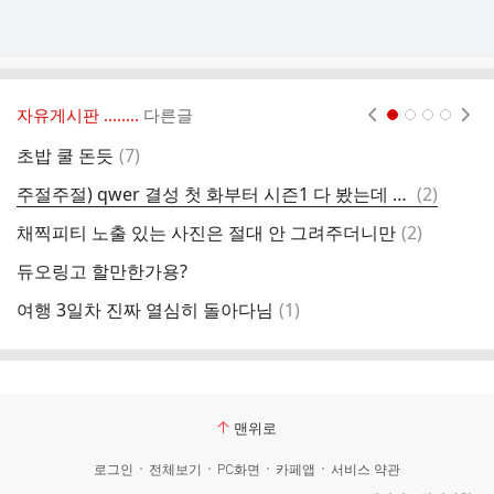
자유게시판 ‥‥‥..
다른글
현재페이지 1
2
3
4
댓
초밥 쿨 돈듯
(
7
)
진
글
댓
주절주절) qwer 결성 첫 화부터 시즌1 다 봤는데 옛날 생각이 많이 나네요
(
2
)
중
글
댓
채찍피티 노출 있는 사진은 절대 안 그려주더니만
(
2
)
님
글
듀오링고 할만한가용?
음
댓
여행 3일차 진짜 열심히 돌아다님
(
1
)
아
글
맨위로
로그인
전체보기
PC화면
카페앱
서비스 약관