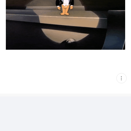
현
재
게
시
글
추
가
기
능
열
기