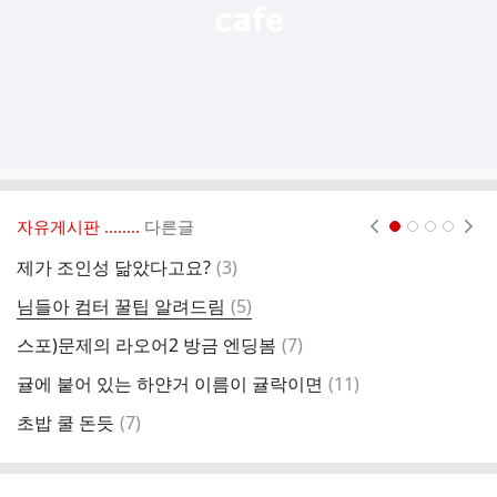
자유게시판 ‥‥‥..
다른글
현재페이지 1
2
3
4
댓
제가 조인성 닮았다고요?
(
3
)
글
댓
님들아 컴터 꿀팁 알려드림
(
5
)
채
글
댓
스포)문제의 라오어2 방금 엔딩봄
(
7
)
듀
글
댓
귤에 붙어 있는 하얀거 이름이 귤락이면
(
11
)
여
글
댓
초밥 쿨 돈듯
(
7
)
진
글