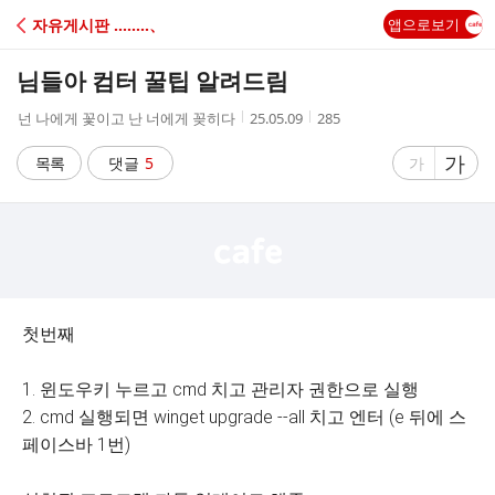
C
자유게시판 ‥‥‥‥、
앱으로보기
A
님들아 컴터 꿀팁 알려드림
F
작
작
조
넌 나에게 꽃이고 난 너에게 꽂히다
25.05.09
285
성
성
회
E
자
시
수
글
가
글
목록
댓글
5
가
간
자
자
크
크
기
기
크
작
게
게
첫번째
1. 윈도우키 누르고 cmd 치고 관리자 권한으로 실행
2. cmd 실행되면 winget upgrade --all 치고 엔터 (e 뒤에 스
페이스바 1번)