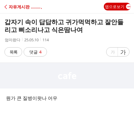
C
자유게시판 ‥‥‥‥、
앱으로보기
A
갑자기 속이 답답하고 귀가먹먹하고 잘안들
F
리고 삐소리나고 식은땀나여
작
작
조
엄마왔다
25.05.10
114
E
성
성
회
자
시
수
글
가
글
목록
댓글
4
가
간
자
자
크
크
기
기
크
작
게
게
뭔가 큰 질병이왓나 어우