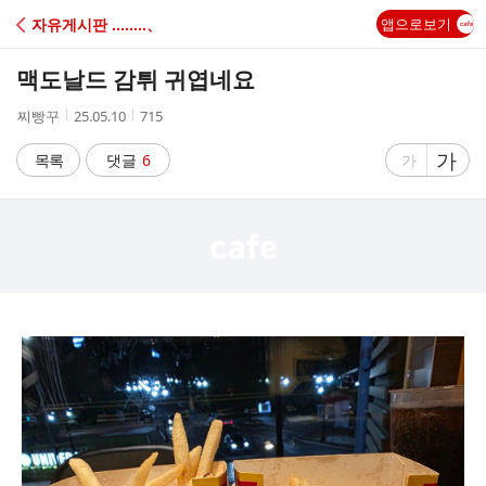
C
자유게시판 ‥‥‥‥、
앱으로보기
A
맥도날드 감튀 귀엽네요
F
작
작
조
찌빵꾸
25.05.10
715
성
성
회
E
자
시
수
글
가
글
목록
댓글
6
가
간
자
자
크
크
기
기
크
작
게
게