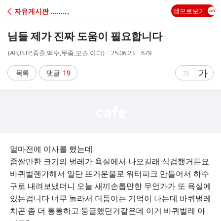
C
자유게시판 ‥‥‥‥、
앱으로보기
A
님들 제가 진짜 도움이 필요합니다
F
작
작
조
(AB,ISTP,중졸,백수,무좀,모솔,아다)
25.06.23
679
성
성
회
E
자
시
수
글
가
글
목록
댓글
19
가
간
자
자
크
크
기
기
크
작
게
게
얼마전에 이사를 했는데
좁쌀만한 크기의 벌레가 욕실에서 나오길래 식겁했거든요
바퀴벌렌가해서 일단 뜨거운물로 워터파크 만들어서 하수
구로 내려보냈더니 오늘 새끼손톱만한 무언가가 또 욕실에
있는겁니다 너무 놀라서 더듬이는 기억이 나는데 바퀴벌레
치곤 좀 더 통통하고 둥글했던거같은데 이거 바퀴벌레 아