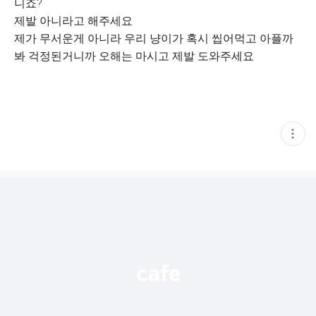
니죠?
제발 아니라고 해주세요
제가 무서운게 아니라 우리 냥이가 혹시 씹어먹고 아플까
봐 걱정된거니까 오해는 마시고 제발 도와주세요
현
재
게
시
글
추
가
기
능
열
기