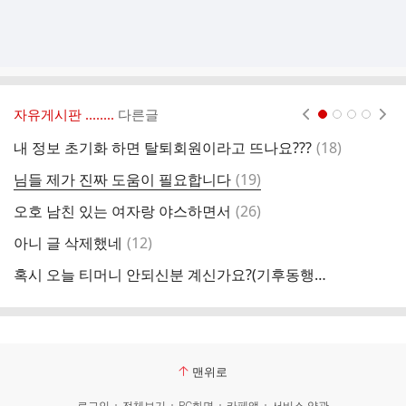
자유게시판 ‥‥‥..
다른글
현재페이지 1
2
3
4
댓
내 정보 초기화 하면 탈퇴회원이라고 뜨나요???
(
18
)
글
댓
님들 제가 진짜 도움이 필요합니다
(
19
)
중
글
댓
오호 남친 있는 여자랑 야스하면서
(
26
)
태
글
댓
아니 글 삭제했네
(
12
)
치
글
혹시 오늘 티머니 안되신분 계신가요?(기후동행카드)
먹
맨위로