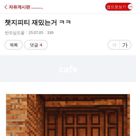
C
자유게시판 ‥‥‥‥、
앱으로보기
A
챗지피티 재밌는거 ㅋㅋ
F
작
작
조
반오십도끝
25.07.05
339
성
성
회
E
자
시
수
글
가
글
목록
댓글
4
가
간
자
자
크
크
기
기
크
작
게
게