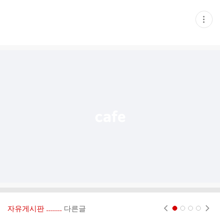
현
재
게
시
글
추
가
기
능
열
기
자유게시판 ‥‥‥..
다른글
현재페이지 1
2
3
4