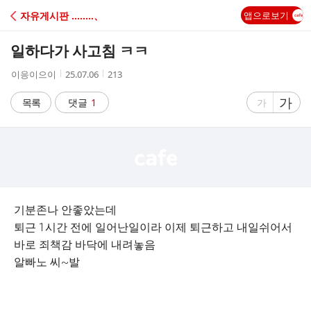
C
자유게시판 ‥‥‥‥、
앱으로보기
A
일하다가 사고침 ㅋㅋ
F
작
작
조
이응이으이
25.07.06
213
성
성
회
E
자
시
수
글
가
글
목록
댓글
1
가
간
자
자
크
크
기
기
크
작
게
게
기분존나 안좋았는데
퇴근 1시간 전에 일어난일이라 이제 퇴근하고 내일쉬어서
바로 죄책감 바닥에 내려놓음
알빠노 씨~발