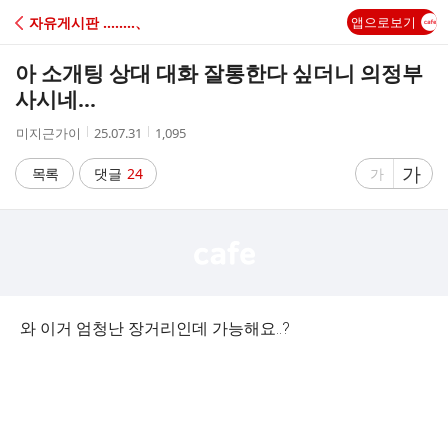
C
자유게시판 ‥‥‥‥、
앱으로보기
A
아 소개팅 상대 대화 잘통한다 싶더니 의정부
F
사시네...
작
작
조
미지근가이
25.07.31
1,095
E
성
성
회
자
시
수
글
가
글
목록
댓글
24
가
간
자
자
크
크
기
기
크
작
게
게
와 이거 엄청난 장거리인데 가능해요..?