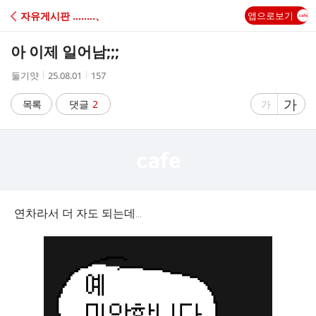
C
자유게시판 ‥‥‥‥、
앱으로보기
A
아 이제 일어남;;;
F
작
작
조
둘기얏
25.08.01
157
성
성
회
E
자
시
수
글
가
글
목록
댓글
2
가
간
자
자
크
크
기
기
크
작
게
게
연차라서 더 자도 되는데...