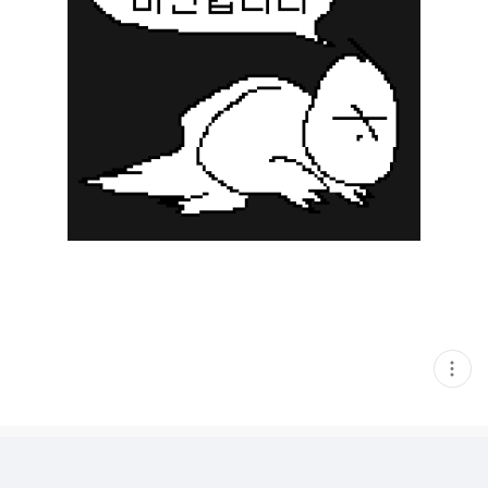
현
재
게
시
글
추
가
기