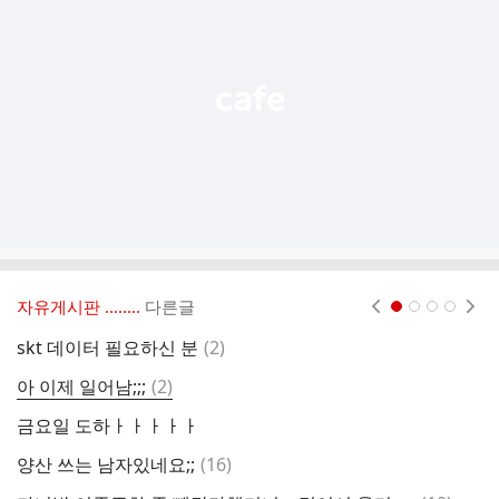
능
열
기
자유게시판 ‥‥‥..
다른글
현재페이지 1
2
3
4
댓
skt 데이터 필요하신 분
(
2
)
1
글
댓
아 이제 일어남;;;
(
2
)
아
글
금요일 도하ㅏㅏㅏㅏㅏ
댓
양산 쓰는 남자있네요;;
(
16
)
8
글